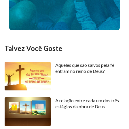
Aqueles que realmente pensam e têm calibre não
serão enganados por heresias e falsos caminhos.
Apenas aqueles que estão confusos e não pensam
podem ser enganados por heresias e falsos caminhos.
Creio que, quando buscamos e examinamos a volta do
Senhor, contanto que dependamos e busquemos
Talvez Você Goste
sinceramente a Deus e à verdade, obteremos a
liderança e orientação Dele e seremos capazes de
Aqueles que são salvos pela fé
discernir entre o verdadeiro caminho e falsos
entram no reino de Deus?
caminhos de acordo com as
palavras de Deus
, e não
seremos enganados pelos falsos caminhos. Ainda
assim, os pastores e presbíteros nos pedem para não
A relação entre cada um dos três
ouvir, ler ou entrar em contato com o
evangelho
da
estágios da obra de Deus
volta do Senhor. Obviamente, isso está em completa
oposição à vontade Dele. Eles estão nos impedindo
de investigar o verdadeiro caminho e arruinando