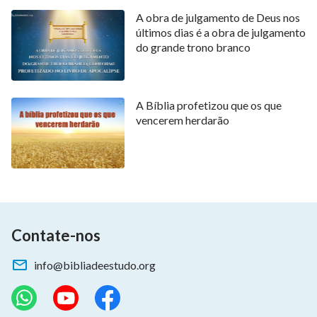
A obra de julgamento de Deus nos
nossa chance de dar as boas-vindas à volta do Senhor.
últimos dias é a obra de julgamento
Devemos ter clareza sobre isso.
do grande trono branco
A fé vem de ouvir, portanto apenas buscando e
investigando podemos ganhar o verdadeiro
A Bíblia profetizou que os que
caminho.
vencerem herdarão
A
Bíblia
diz: “Logo a fé é pelo ouvir, e o ouvir pela
palavra de Cristo”
. Então, devemos
(Romanos 10:17)
ouvir o caminho primeiro, antes de crer nele. Apenas
ouvindo o caminho podemos julgar se ele é o
verdadeiro caminho ou não, e a manifestação e obra
Contate-nos
de Deus. Pensando em retrospecto na época quando
info@bibliadeestudo.org
o Senhor Jesus realizou Sua obra, os
fariseus
O
condenaram e difamaram amplamente e negaram que
Sua obra fosse o verdadeiro caminho; além disso, eles