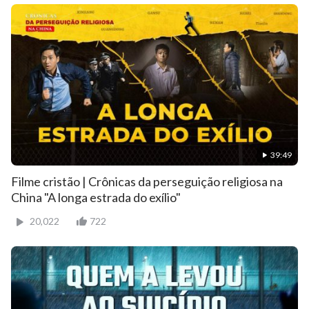
39:49
Filme cristão | Crônicas da perseguição religiosa na
China "A longa estrada do exílio"
20,022
722