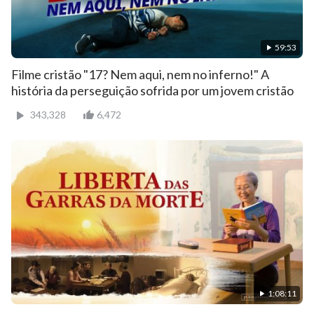
59:53
Filme cristão "17? Nem aqui, nem no inferno!" A
história da perseguição sofrida por um jovem cristão
343,328
6,472
1:08:11