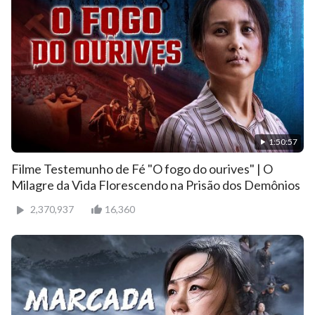
1:50:57
Filme Testemunho de Fé "O fogo do ourives" | O
Milagre da Vida Florescendo na Prisão dos Demônios
2,370,937
16,360