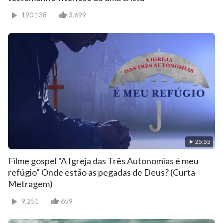
190,138
3,699
25:55
Filme gospel "A Igreja das Três Autonomias é meu
refúgio" Onde estão as pegadas de Deus? (Curta-
Metragem)
9,251
659