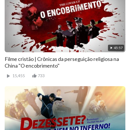
45:57
Filme cristão | Crônicas da perseguição religiosa na
China "O encobrimento"
15,455
733