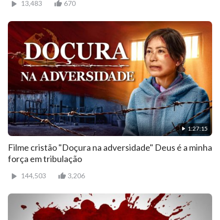
13,483
670
1:27:15
Filme cristão "Doçura na adversidade" Deus é a minha
força em tribulação
144,503
3,206