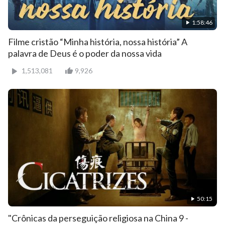
1:58:46
Filme cristão “Minha história, nossa história” A
palavra de Deus é o poder da nossa vida
1,513,081
9,926
50:15
"Crônicas da perseguição religiosa na China 9 -