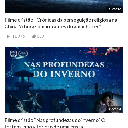
25:42
Filme cristão | Crônicas da perseguição religiosa na
China "A hora sombria antes do amanhecer"
11,376
553
52:14
Filme cristão "Nas profundezas do inverno" O
testemunho vitorioso de uma cristã