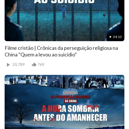
34:13
Filme cristão | Crônicas da perseguição religiosa na
China "Quem a levou ao suicídio"
20,789
769