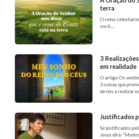
terra
O reino celestial e
você....
3 Realizações
em realidade
O artigo Os senti
3 coisas que prom
de nós a realizar n
Justificados p
Se justificados pe
Jesus dirá: “Muito