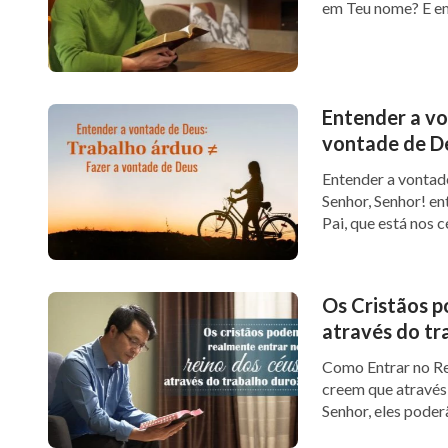
em Teu nome? E em
Entender a vo
vontade de D
Entender a vontad
Senhor, Senhor! en
Pai, que está nos 
Os Cristãos p
através do tr
Como Entrar no Re
creem que através 
Senhor, eles poderã