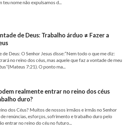
 teu nome não expulsamos d...
ntade de Deus: Trabalho árduo ≠ Fazer a
eus
e de Deus: O Senhor Jesus disse:“Nem todo o que me diz:
trará no reino dos céus, mas aquele que faz a vontade de meu
céus”(Mateus 7:21). O ponto ma...
odem realmente entrar no reino dos céus
abalho duro?
ino dos Céus? Muitos de nossos irmãos e irmãs no Senhor
de renúncias, esforços, sofrimento e trabalho duro pelo
o entrar no reino do céu no futuro...