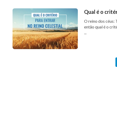
Qual é o crité
O reino dos céus: 
então qual é o crit
...