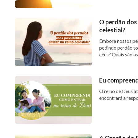
O perdão dos 
celestial?
Embora nossos pec
pedindo perdão tod
céus? Quais são as 
Eu compreendi
O reino de Deus a
encontrará a respos
A Oração do S