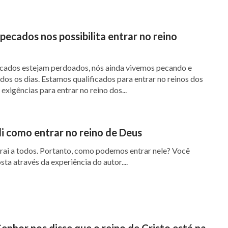
pecados nos possibilita entrar no reino
ados estejam perdoados, nós ainda vivemos pecando e
os os dias. Estamos qualificados para entrar no reinos dos
exigências para entrar no reino dos...
 como entrar no reino de Deus
trai a todos. Portanto, como podemos entrar nele? Você
ta através da experiência do autor....
enhor nos disse que o reino de Cristo está na