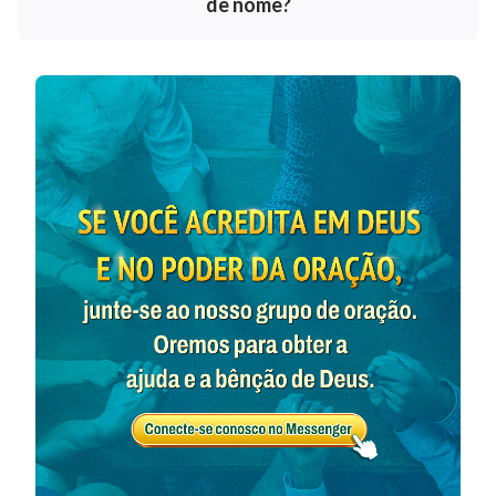
de nome?
de Jeová pode ser mudado para ‘Jesus’, então, não
pode também o nome de Jesus ser mudado? Nada
disso é estranho; simplesmente acontece que as
pessoas são ingênuas demais
”
(“Como o homem que
delimitou Deus em suas noções pode receber as revelações
. Essas palavras deixam mais claro que o
de Deus?”)
nome de Deus não é imutável, e troca de acordo com
o Sua obra. Assim como o nome de Jeová pôde ser
mudado para Jesus, o nome de Jesus também poderá
ser mudado para qualquer outro nome. Quando o
Senhor retornar, a era mudará, assim como o nome
Dele. Portanto, não devemos usar nossas noções e
imaginações para delimitar o nome de Deus,
pensando que Ele só pode ser chamado de Jeová ou
de Jesus e que não pode ser chamado por nenhum
outro nome. Falando nisso, lembro que isso é