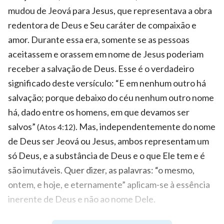
mudou de Jeová para Jesus, que representava a obra
redentora de Deus e Seu caráter de compaixão e
amor. Durante essa era, somente se as pessoas
aceitassem e orassem em nome de Jesus poderiam
receber a salvação de Deus. Esse é o verdadeiro
significado deste versículo: “E em nenhum outro há
salvação; porque debaixo do céu nenhum outro nome
há, dado entre os homens, em que devamos ser
salvos”
. Mas, independentemente do nome
(Atos 4:12)
de Deus ser Jeová ou Jesus, ambos representam um
só Deus, e a substância de Deus e o que Ele tem e é
são imutáveis. Quer dizer, as palavras: “o mesmo,
ontem, e hoje, e eternamente” aplicam-se à essência
inerente de Deus e não ao nome Dele.
Neste ponto, vamos voltar para a questão levantada