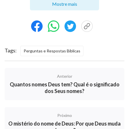
Mostre mais
no começo. Já que na Era da Lei Deus tomou o nome
de Jeová e depois mudou para Jesus, na Era da Graça,
Ele ainda levará o nome de Jesus quando voltar nos
últimos dias? Quanto a esta questão, uma vez eu li
uma passagem em um livro que me deu uma resposta
clara: “
Alguns dizem que o nome de Deus não muda.
Tags:
Perguntas e Respostas Bíblicas
Por que, então, o nome Jeová se tornou Jesus? Foi
profetizado que o Messias viria, então, por que
veio um homem com o nome de Jesus? Por que o
Anterior
nome de Deus mudou? Essa obra não foi executada
Quantos nomes Deus tem? Qual é o significado
muito tempo atrás? Deus é incapaz de realizar uma
dos Seus nomes?
nova obra hoje? A obra do passado pode ser
alterada, e a obra de Jesus pode seguir a partir da
obra de Jeová. Não é possível, portanto, que a obra
Próximo
O mistério do nome de Deus: Por que Deus muda
de Jesus seja sucedida por outra obra? Se o nome