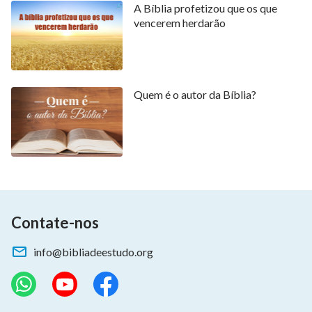
A Bíblia profetizou que os que
podem perguntar: se não é Jesus, então qual será o
vencerem herdarão
novo nome de Deus? Para responder a essa pergunta,
vamos ver o que a Bíblia diz. O livro do Apocalipse
profetiza: “
Eu sou o Alfa e o èmega, diz o Senhor
Deus, aquele que é, e que era, e que há de vir, o
Quem é o autor da Bíblia?
Todo-Poderoso
”
, “
Graças te damos,
(Apocalipse 1:8)
Senhor Deus Todo-Poderoso, que és, e que eras,
porque tens tomado o teu grande poder, e
começaste a reinar
”
, e “
Grandes e
(Apocalipse 11:17)
admiráveis são as tuas obras, ó Senhor Deus Todo-
Poderoso; justos e verdadeiros são os teus
Contate-nos
caminhos, ó Rei dos séculos
”
. Além
(Apocalipse 15:3)
disso, também está profetizado em Apocalipse 4:8,
info@bibliadeestudo.org
16:7, 19:6 e muitos outros lugares na Bíblia que o
novo nome de Deus nos últimos dias será Todo-