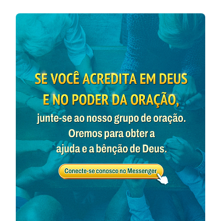
“
Porque, assim como o relâmpago sai do oriente e
se mostra até o ocidente, assim será também a
vinda do Filho do homem
”
. “
Porque o
(Mateus 24:27)
Pai a ninguém julga, mas deu ao Filho todo o
julgamento
”
. “
Quem Me rejeita, e não
(João 5:22)
recebe as Minhas palavras, já tem quem o julgue; a
palavra que tenho pregado, essa o julgará no
último dia
”
. “
Ainda tenho muito que vos
(João 12:48)
dizer; mas vós não o podeis suportar agora.
Quando vier, porém, Aquele, o Espírito da verdade,
Ele vos guiará a toda a verdade
”
. E
(João 16:12-13)
aqui está 1 Pedro 4:17: “
Porque já é tempo que
comece o julgamento pela casa de Deus
”. Essas
profecias não são perfeitamente claras? O Senhor se
torna carne nos últimos dias como o Filho do homem,
expressando verdades e fazendo obra de julgamento.