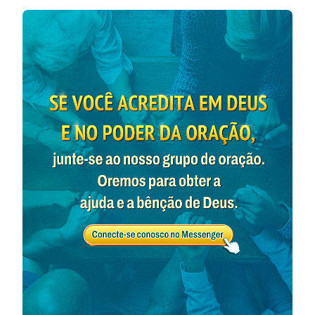
palavras do homem podem estar na Bíblia, mas isso
significa que elas são palavras de Deus? Há um fato
que podemos ver claramente na Bíblia: As pessoas
que são aprovadas por Deus podem escutar Sua
palavra e obedecer à Sua obra. São elas que seguem o
Seu caminho, são elas as aptas a herdar o que Deus
prometeu. Esse é um fato que ninguém pode negar.
Todos sabemos que, embora nossos pecados, os dos
fiéis, tenham sido perdoados, ainda não fomos
purificados; e frequentemente pecamos e resistimos
a Deus. Deus nos disse claramente: “
Sereis pois
santos, porque Eu sou santo
”
. “
Nem
(Levítico 11:45)
todo o que Me diz: Senhor, Senhor! entrará no reino
dos céus, mas aquele que faz a vontade de Meu
Pai, que está nos céus
”
. Das palavras de
(Mateus 7:21)