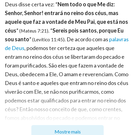
Deus disse certa vez: “
Nem todo o que Me diz:
Senhor, Senhor! entrará no reino dos céus, mas
aquele que faz a vontade de Meu Pai, que está nos
céus
”
. “
Sereis pois santos, porque Eu
(Mateus 7:21)
sou santo
”
. De acordo com as
palavras
(Levítico 11:45)
de Deus
, podemos ter certeza que aqueles que
entram no reino dos céus se libertaram do pecado e
foram purificados. São eles que fazem a vontade de
Deus, obedecem a Ele, O amam e reverenciam. Como
Deus é santo e aqueles que entram no reino dos céus
viverão com Ele, se não nos purificarmos, como
podemos estar qualificados para entrar no reino dos
céus? Então nosso conceito de que, como crentes,
fomos absolvidos do pecado e podemos entrar no
reino dos céus é uma completa incompreensão da
Mostre mais