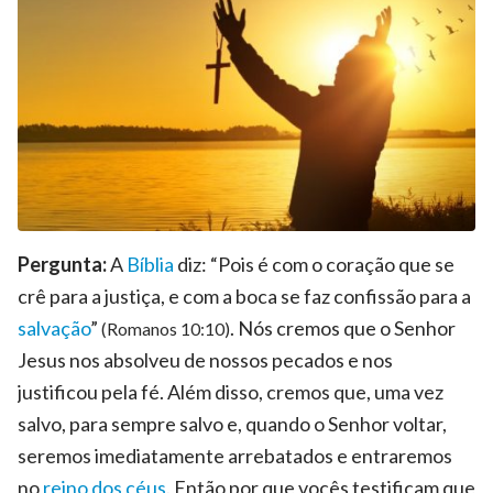
Pergunta:
A
Bíblia
diz: “Pois é com o coração que se
crê para a justiça, e com a boca se faz confissão para a
salvação
”
. Nós cremos que o Senhor
(Romanos 10:10)
Jesus nos absolveu de nossos pecados e nos
justificou pela fé. Além disso, cremos que, uma vez
salvo, para sempre salvo e, quando o Senhor voltar,
seremos imediatamente arrebatados e entraremos
no
reino dos céus
. Então por que vocês testificam que