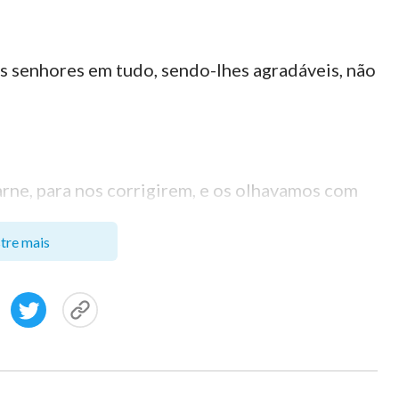
us senhores em tudo, sendo-lhes agradáveis, não
arne, para nos corrigirem, e os olhavamos com
 Pai dos espíritos, e viveremos?
tre mais
sos; porque velam por vossas almas como quem
m com alegria e não gemendo, porque isso não