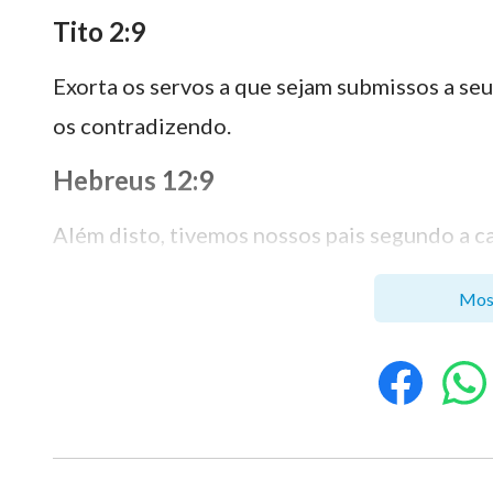
Tito 2:9
Exorta os servos a que sejam submissos a se
os contradizendo.
Hebreus 12:9
Além disto, tivemos nossos pais segundo a c
respeito; não nos sujeitaremos muito mais ao
Mos
Hebreus 13:17
Obedecei a vossos guias, sendo-lhes submis
há de prestar contas delas; para que o faça
vos seria útil.