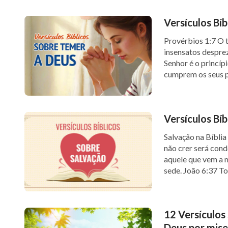
humildes.
Versículos Bí
Veja também:
Provérbios 1:7 O 
insensatos despre
1-
A substância de Cristo é obediência à vont
Senhor é o princí
cumprem os seus p
2-
Como trilhar a senda do temor a Deus?
Vós, os que temeis
3-
Provações – outro tipo de bênçãos de Deu
Versículos Bí
4-
O que deveríamos perseguir em nossa fé 
Salvação na Bíbli
não crer será cond
aquele que vem a 
sede. João 6:37 To
12 Versículos
Deus por mise