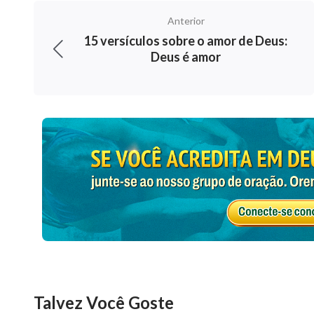
1 Pedro 2:18
Anterior
15 versículos sobre o amor de Deus:
Vós, servos, sujeitai-vos com todo o temor 
Deus é amor
moderados, mas também aos maus.
Daniel 7:27
O reino, e o domínio, e a grandeza dos rein
dos santos do Altíssimo. O seu reino será um 
lhe obedecerão.
1 Pedro 5:5
Semelhantemente vós, os mais moços, sede su
humildade uns para com os outros, porque De
Talvez Você Goste