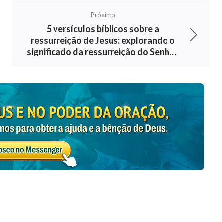
Próximo
5 versículos bíblicos sobre a
aos vossos senhores, não somente aos bons e
ressurreição de Jesus: explorando o
significado da ressurreição do Senhor
Jesus
os debaixo de todo o céu serão dados ao povo
reino eterno, e todos os domínios o servirão, e
jeitos aos mais velhos. E cingi-vos todos de
us resiste aos soberbos, mas dá graça aos