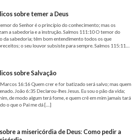
blicos sobre temer a Deus
temor do Senhor é o princípio do conhecimento; mas os
zam a sabedoria e a instrução. Salmos 111:10 O temor do
ade do Pai Celestial
pio da sabedoria; têm bom entendimento todos os que
receitos; o seu louvor subsiste para sempre. Salmos 115:11
 ao Senhor, […]
s
blicos sobre Salvação
em Deus?
a Marcos 16:16 Quem crer e for batizado será salvo; mas quem
enado. João 6:35 Declarou-lhes Jesus. Eu sou o pão da vida;
mim, de modo algum terá fome, e quem crê em mim jamais tará
do o que o Pai me dá […]
 sobre a misericórdia de Deus: Como pedir a
ricórdia