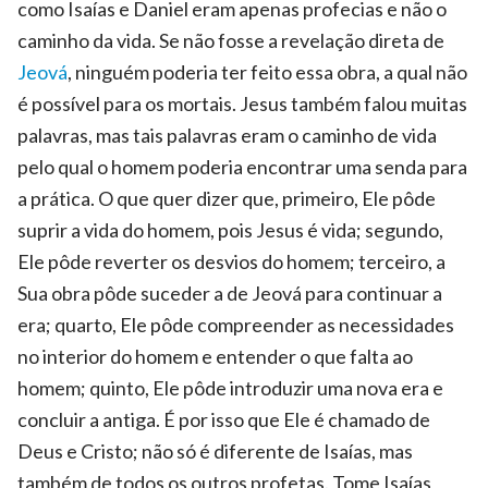
como Isaías e Daniel eram apenas profecias e não o
caminho da vida. Se não fosse a revelação direta de
Jeová
, ninguém poderia ter feito essa obra, a qual não
é possível para os mortais. Jesus também falou muitas
palavras, mas tais palavras eram o caminho de vida
pelo qual o homem poderia encontrar uma senda para
a prática. O que quer dizer que, primeiro, Ele pôde
suprir a vida do homem, pois Jesus é vida; segundo,
Ele pôde reverter os desvios do homem; terceiro, a
Sua obra pôde suceder a de Jeová para continuar a
era; quarto, Ele pôde compreender as necessidades
no interior do homem e entender o que falta ao
homem; quinto, Ele pôde introduzir uma nova era e
concluir a antiga. É por isso que Ele é chamado de
Deus e Cristo; não só é diferente de Isaías, mas
também de todos os outros profetas. Tome Isaías