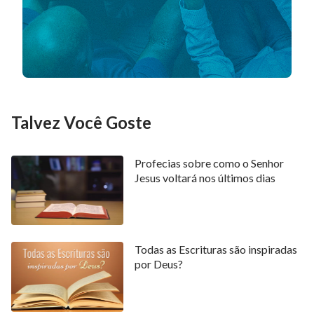
No mínimo, a obra que Ele faz pode representar
totalmente o Espírito de Deus, e de tal obra pode-se
ver que o Espírito de Deus está dentro Dele. Como a
obra feita por Deus encarnado foi principalmente
introduzir uma nova era, liderar uma nova obra e
revelar um novo reino, essas coisas por si só são
Talvez Você Goste
suficientes para estabelecer que Ele é o Próprio
Deus. Isso, portanto, O diferencia de Isaías, de Daniel
Profecias sobre como o Senhor
e dos outros grandes profetas.
Jesus voltará nos últimos dias
Extraído de ‘A diferença entre o ministério de Deus
encarnado e o dever do homem’ em “A Palavra manifesta em
carne”
Todas as Escrituras são inspiradas
As previsões dos profetas foram instruídas
por Deus?
pessoalmente por Deus: as profecias do tipo das de
Isaías, Daniel, Esdras, Jeremias e Ezequiel vieram da