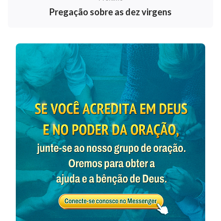
Pregação sobre as dez virgens
homem para fazer a obra — essas são questões que o
homem não pode ver nem tocar. É totalmente
impossível que essas verdades sirvam de prova de
que Ele é Deus encarnado. Sendo assim, a distinção só
pode ser feita entre as palavras e a obra de Deus, que
são tangíveis ao homem. Somente isso é real. Isso é
porque as questões do Espírito não são visíveis para
você e são claramente conhecidas apenas pelo
Próprio Deus, nem mesmo a carne de Deus em
pessoa conhece tudo; você só pode verificar se Ele é
Deus pela obra que fez. A partir de Sua obra, pode-se
ver que, primeiro, Ele é capaz de inaugurar uma nova
era; segundo, Ele é capaz de suprir a vida do homem e
mostrar ao homem o caminho a seguir. Isso é
suficiente para estabelecer que Ele é o Próprio Deus.