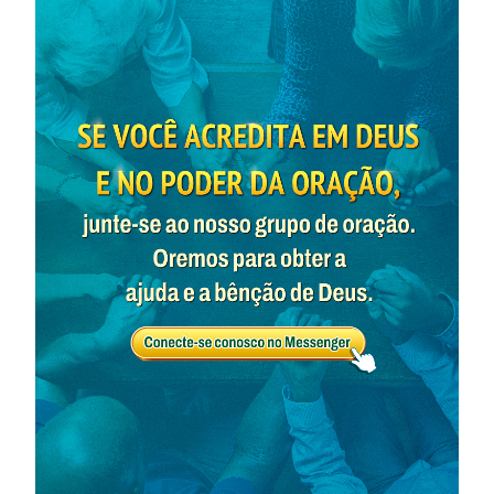
Zhou Li disse com um sorriso: “O motivo pelo qual
você pode ter essa confusão é, principalmente,
porque não conhece o real significado das palavras do
Senhor Jesus: ‘
Por isso vos digo que tudo o que
pedirdes em oração, crede que o recebereis, e tê-
lo-eis
’
. De fato, há diferentes
(Marcos 11:24)
contextos para a obra e as palavras do Senhor.
Quando o Senhor Jesus começou a trabalhar, embora
os discípulos O seguissem, não tinham um real
entendimento do Senhor, nem sabiam que o Senhor
Jesus era o Deus encarnado. Eles não tinham fé
verdadeira no Senhor. Então Ele lhes disse que
receberiam tudo pelo qual orassem, contanto que
tivessem fé. O Senhor disse isso na esperança de que
os discípulos pudessem confiar mais Nele, ver Seu
grande poder, ter fé verdadeira Nele e soubessem