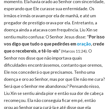
momento. Ela havia orado ao Senhor com sinceridade,
esperando que Ele curasse sua enfermidade. Os
irmãos e irmãs oravam por ela de manhã, e até um
pregador de prestígio orava por ela. Entretanto, a
doença ainda a atacava com frequência. Liu Xin se
sentiu muito confusa: O Senhor Jesus disse: “
Por isso
vos digo que tudo o que pedirdes em
oração
, crede
que o recebereis, e tê-lo-eis
”
. O
(Marcos 11:24)
Senhor nos disse que não importava quais
dificuldades encontrássemos, contanto que oremos,
Ele nos concederá o que precisamos. Tenho uma
doença e oro ao Senhor, mas por que Ele não me cura?
Será que o Senhor me abandonou? Pensando nisso,
Liu Xin se sentiu ainda pior e então sua dor de cabeça
recomeçou. Ela não conseguia ficar em pé, então
orou ao Senhor para curá-la e até disse que ela