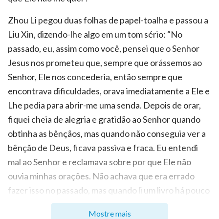
Zhou Li pegou duas folhas de papel-toalha e passou a
Liu Xin, dizendo-lhe algo em um tom sério: “No
passado, eu, assim como você, pensei que o Senhor
Jesus nos prometeu que, sempre que orássemos ao
Senhor, Ele nos concederia, então sempre que
encontrava dificuldades, orava imediatamente a Ele e
Lhe pedia para abrir-me uma senda. Depois de orar,
fiquei cheia de alegria e gratidão ao Senhor quando
obtinha as bênçãos, mas quando não conseguia ver a
bênção de Deus, ficava passiva e fraca. Eu entendi
mal ao Senhor e reclamava sobre por que Ele não
ouvia minhas orações. Não achava que era errado
fazer isso no passado, mas quando li um livro há pouco
tempo, percebi que essas orações não eram
Mostre mais
razoáveis, nem de acordo com a vontade de Deus”.