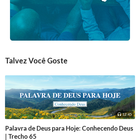
conhecimento mais profundo de Deus e somente
então o plano de gestão de Deus poderá ser
completado.
A Palavra, vol. 1: A aparição e a obra de Deus, “Conhecer a
obra de Deus hoje”
Talvez Você Goste
12:45
Palavra de Deus para Hoje: Conhecendo Deus
| Trecho 65