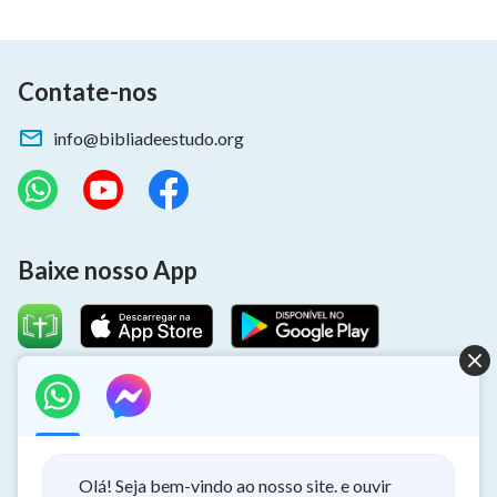
Contate-nos
info@bibliadeestudo.org
Baixe nosso App
Sobre o retorno do Senhor
Você quer dar as boas-vindas ao retorno do Senhor para ter a
oportunidade de receber a proteção de Deus durante os
Olá! Seja bem-vindo ao nosso site. e ouvir