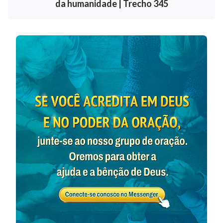
criados, acima de qualquer homem que possa realizar
da humanidade | Trecho 345
a obra de Deus. E assim, entre todos aqueles que
possuem uma casca humana como o Dele, entre
todos os que possuem a humanidade, somente Ele é o
Próprio Deus encarnado — todos os outros são seres
humanos criados. Ainda que todos tenham
humanidade, as criaturas humanas não são nada além
de humanos, enquanto o Deus encarnado é
diferente: em Sua carne Ele não apenas tem a
humanidade, mas, o que é mais importante, tem a
divindade. Sua humanidade pode ser vista em Sua
aparência exterior e em Sua vida diária, mas Sua
divindade era difícil de perceber. Porque Sua
divindade somente é expressa enquanto Ele tem
humanidade, e não é tão sobrenatural quanto as
pessoas imaginam que seja, fica extremamente difícil