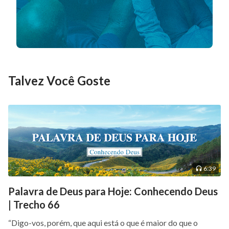
para as pessoas perceberem. Mesmo hoje é muito
difícil que as pessoas entendam a verdadeira essência
do Deus encarnado. De fato, depois de tanto ter
falado sobre isso, espero que isso ainda seja um
mistério para a maioria de vocês. Essa questão é
Talvez Você Goste
muito simples: uma vez que Deus Se torna carne, Sua
essência é uma combinação de humanidade e
divindade. Essa combinação é chamada de Próprio
Deus, Próprio Deus na terra.
A Palavra, vol. 1: A aparição e a obra de Deus, “A essência da
carne habitada por Deus”
6:39
Palavra de Deus para Hoje: Conhecendo Deus
| Trecho 66
“Digo-vos, porém, que aqui está o que é maior do que o