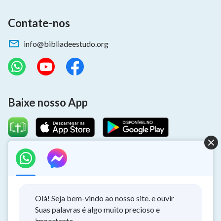
Contate-nos
info@bibliadeestudo.org
Baixe nosso App
Sobre o retorno do Senhor
Você quer dar as boas-vindas ao retorno do Senhor para ter a
oportunidade de receber a proteção de Deus durante os
Olá! Seja bem-vindo ao nosso site. e ouvir
desastres?
Suas palavras é algo muito precioso e
importante.