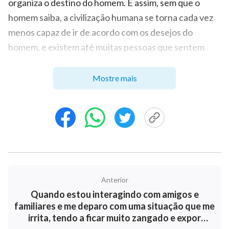
organiza o destino do homem. E assim, sem que o
homem saiba, a civilização humana se torna cada vez
menos capaz de ir de acordo com os desejos do
homem, e existem até muitas pessoas que sentem
que, vivendo em tal mundo, são menos felizes que
aquelas que já partiram. Até pessoas de países que
Mostre mais
costumavam ser altamente civilizados expressam tal
descontentamento. Pois, sem a orientação de Deus,
não importa quanto governantes e sociólogos
quebrem a cabeça para preservar a civilização
humana, tudo isso é em vão. Ninguém pode
preencher o vazio no coração humano, pois ninguém
pode ser a vida do homem e nenhuma teoria social
Anterior
Quando estou interagindo com amigos e
pode libertar o homem do vazio que o aflige. A ciência,
familiares e me deparo com uma situação que me
o conhecimento, a liberdade, a democracia, o lazer e o
irrita, tendo a ficar muito zangado e expor
conforto: tudo isso representa apenas um consolo