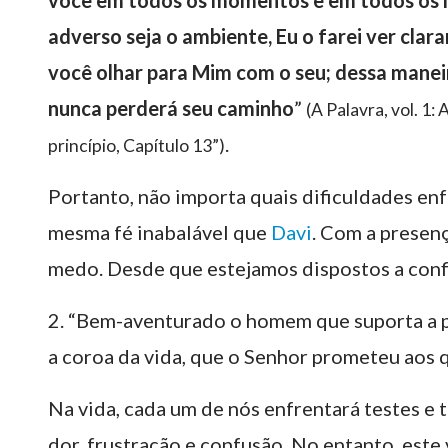
você em todos os momentos e em todos os l
adverso seja o ambiente, Eu o farei ver clar
você olhar para Mim com o seu; dessa maneir
nunca perderá seu caminho
”
(A Palavra, vol. 1
.
princípio, Capítulo 13”)
Portanto, não importa quais dificuldades e
mesma fé inabalável que
Davi
. Com a presen
medo. Desde que estejamos dispostos a confia
2. “Bem-aventurado o homem que suporta a p
a coroa da vida, que o Senhor prometeu aos
Na vida, cada um de nós enfrentará testes e 
dor, frustração e confusão. No entanto, este