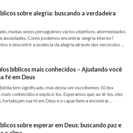
 tornem mais puros e genuínos. Assim como
íblicos sobre alegria: buscando a verdadeira
co, e Eu esclarecerei as coisas a você. A
é assim simples! Vocês querem que as bênçãos
do, muitas vezes perseguimos vários objetivos, atormentados
je, todos terão provações amargas para
e ansiedades. Como podemos encontrar alegria interior?
tos e descobrir a essência da alegria através dos versículos a
moroso que vocês têm por Mim não se tornará
nos de manhã com a Tua benignidade, para que nos regozijemos
adeiro por Mim. Mesmo se essas provações
dos os nossos dias” (Salmos 90:14). Esta Escritura […]
 menores, todos devem passar por elas; só a
ulos bíblicos mais conhecidos – Ajudando você
ua fé em Deus
 uma pessoa para outra. As provações são uma
Bíblia tem significado, mas desta vez escolhemos 10 dos
frequência diante de Mim e imploram de
s mais conhecidos e explicá-los. Esperamos que, ao lê-los, eles
! Sempre pensam que umas poucas palavras
, fortaleçam sua fé em Deus e o capacitem a encontrar
pos de dificuldades. 1. Números 6:24-26 Através deste lindo
rém não reconhecem que o amargor é uma das
s ver que Deus é nossa proteção […]
 do Meu amargor certamente compartilharão
bíblicos sobre esperar em Deus: buscando paz e
 a Minha bênção para vocês
”
a a alma
(A Palavra, vol. 1: A