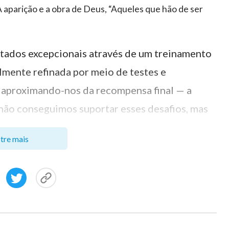
: A aparição e a obra de Deus, “Aqueles que hão de ser
ltados excepcionais através de um treinamento
lmente refinada por meio de testes e
é, aproximando-nos da recompensa final — a
 não conseguimos suportar esses desafios, mas
ssas capacidades. Ele entende nossos limites e
tre mais
a o nosso crescimento na vida. Quando estamos
ravés da tentação, veremos Suas promessas se
vida será nossa recompensa.
 provando-me Ele, sairei como o ouro”
.
(Jó 23:10)