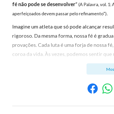
fé não pode se desenvolver
”
(A Palavra, vol. 1
.
aperfeiçoados devem passar pelo refinamento”)
Imagine um atleta que só pode alcançar resu
rigoroso. Da mesma forma, nossa fé é gradua
provações. Cada luta é uma forja de nossa f
coroa da vida. Às vezes, podemos sentir que
Deus nunca nos impõe fardos que excedam no
Mos
sabe que essas provações são essenciais par
dispostos a confiar em Deus e perseverar at
cumprirem em nossas vidas, e essa coroa da 
3. “Mas Ele sabe o caminho por que eu ando;