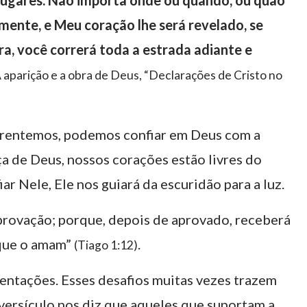
ugares. Não importa onde ou quando, ou quão
amente, e Meu coração lhe será revelado, se
a, você correrá toda a estrada adiante e
: A aparição e a obra de Deus, “Declarações de Cristo no
nfrentemos, podemos confiar em Deus com a
ça de Deus, nossos corações estão livres do
r Nele, Ele nos guiará da escuridão para a luz.
rovação; porque, depois de aprovado, receberá
 que o amam”
.
(Tiago 1:12)
tentações. Esses desafios muitas vezes trazem
 versículo nos diz que aqueles que suportam a