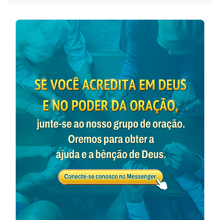
de luz resplandeça por toda a terra, afundada no breu
das trevas da noite, para que a terra inteira possa vir
para a luz; para que os homens de toda a terra possam
vir a extrair forças do poder da luz, permitindo que
Minha glória cresça e apareça de novo para todas as
nações; e para que toda a humanidade possa
perceber que Eu há muito tempo vim para o mundo
humano e há muito tempo trouxe Minha glória de
Israel para o Oriente; porque a Minha glória
resplandece desde o Oriente e foi trazida desde a Era
da Graça até o dia de hoje. Mas foi de Israel que parti
e foi de lá que cheguei ao Oriente. Somente quando a
luz do Oriente gradualmente se tornar branca as
trevas sobre a terra começarão a se voltar para a luz;
e só então o homem descobrirá que há muito tempo
Eu saí de Israel e estou ressurgindo de novo no