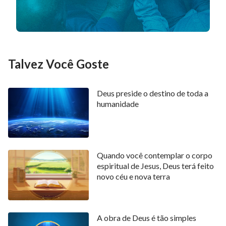
Oriente. Tendo uma vez descido a Israel e depois
partido de lá, não posso mais nascer de novo em Israel
porque a Minha obra conduz todo o universo e, e o
relâmpago brilha direto do Oriente para o Ocidente.
Talvez Você Goste
Por essa razão, desci no Oriente e trouxe Canaã para
o povo do Oriente. Trarei pessoas de todo o mundo
Deus preside o destino de toda a
para a terra de Canaã, e assim continuo a proferir
humanidade
declarações na terra de Canaã para controlar todo o
universo. Neste momento, não há luz em toda a terra
além de Canaã, e todos os homens estão ameaçados
Quando você contemplar o corpo
pela fome e pelo frio. Dei a Minha glória a Israel e
espiritual de Jesus, Deus terá feito
então a retirei, trazendo assim os israelitas para o
novo céu e nova terra
Oriente e toda a humanidade para o Oriente. Trouxe-
os todos para a luz para que possam se reunir a ela e
A obra de Deus é tão simples
estar associados a ela, e não mais precisar procurá-la.