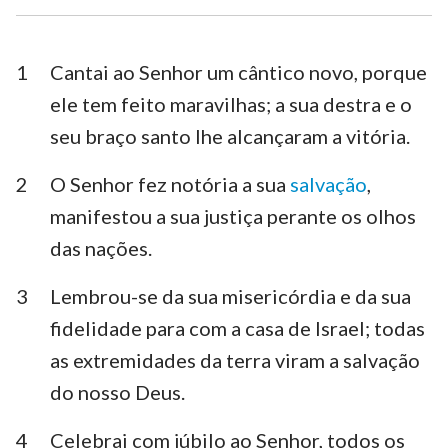
Esdras
Neemias
Ester
Jó
1
Cantai ao Senhor um cântico novo, porque
ele tem feito maravilhas; a sua destra e o
Salmos
Provérbios
seu braço santo lhe alcançaram a vitória.
Eclesiastes
Cânticos
2
O Senhor fez notória a sua
salvação
,
Isaías
Jeremias
manifestou a sua justiça perante os olhos
Lamentações
Ezequiel
das nações.
Daniel
Oséias
3
Lembrou-se da sua misericórdia e da sua
fidelidade para com a casa de Israel; todas
Joel
Amós
as extremidades da terra viram a salvação
Obadias
Jonas
do nosso Deus.
Miquéias
Naum
4
Celebrai com júbilo ao Senhor, todos os