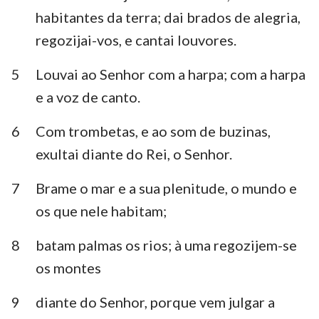
Habacuque
Sofonias
habitantes da terra; dai brados de alegria,
regozijai-vos, e cantai louvores.
Ageu
Zacarias
5
Louvai ao Senhor com a harpa; com a harpa
Malaquias
e a voz de canto.
6
Com trombetas, e ao som de buzinas,
exultai diante do Rei, o Senhor.
7
Brame o mar e a sua plenitude, o mundo e
os que nele habitam;
1
2
3
4
5
6
7
8
batam palmas os rios; à uma regozijem-se
os montes
8
9
10
11
12
13
14
15
16
17
18
19
20
21
9
diante do Senhor, porque vem julgar a