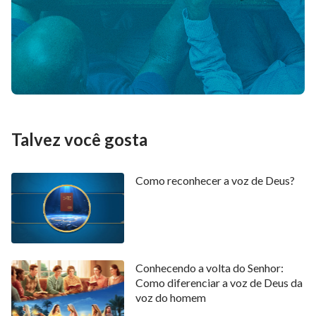
106
107
108
109
110
111
112
113
114
115
116
117
118
119
120
121
122
123
124
125
126
127
128
129
130
131
132
133
134
135
136
137
138
139
140
Talvez você gosta
141
142
143
144
145
146
147
Como reconhecer a voz de Deus?
148
149
150
Conhecendo a volta do Senhor:
Como diferenciar a voz de Deus da
voz do homem