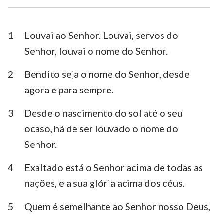
Esdras
Neemias
Ester
Jó
1
Louvai ao Senhor. Louvai, servos do
Senhor, louvai o nome do Senhor.
Salmos
Provérbios
2
Bendito seja o nome do Senhor, desde
Eclesiastes
Cânticos
agora e para sempre.
Isaías
Jeremias
3
Desde o nascimento do sol até o seu
Lamentações
Ezequiel
ocaso, há de ser louvado o nome do
Daniel
Oséias
Senhor.
Joel
Amós
4
Exaltado está o Senhor acima de todas as
nações, e a sua glória acima dos céus.
Obadias
Jonas
Miquéias
Naum
5
Quem é semelhante ao Senhor nosso Deus,