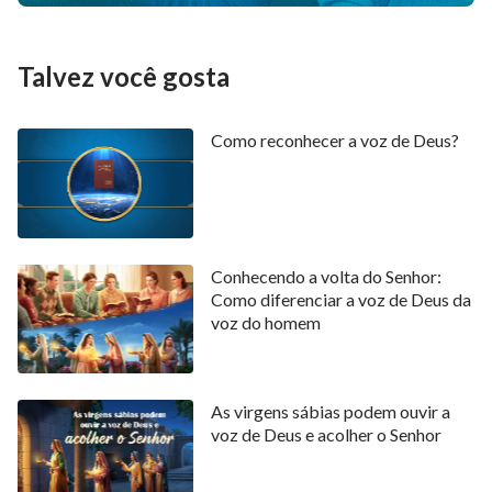
113
114
115
116
117
118
119
120
121
122
123
124
125
126
Talvez você gosta
127
128
129
130
131
132
133
134
135
136
137
138
139
140
Como reconhecer a voz de Deus?
141
142
143
144
145
146
147
148
149
150
Conhecendo a volta do Senhor:
Como diferenciar a voz de Deus da
voz do homem
As virgens sábias podem ouvir a
voz de Deus e acolher o Senhor