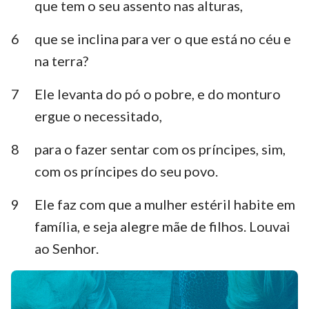
que tem o seu assento nas alturas,
Habacuque
Sofonias
6
que se inclina para ver o que está no céu e
Ageu
Zacarias
na terra?
Malaquias
7
Ele levanta do pó o pobre, e do monturo
ergue o necessitado,
8
para o fazer sentar com os príncipes, sim,
com os príncipes do seu povo.
1
2
3
4
5
6
7
9
Ele faz com que a mulher estéril habite em
8
9
10
11
12
13
14
família, e seja alegre mãe de filhos. Louvai
15
16
17
18
19
20
21
ao Senhor.
22
23
24
25
26
27
28
29
30
31
32
33
34
35