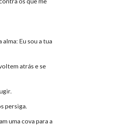
contra os que me
ão
35
manos
42
Coríntios
49
 alma: Eu sou a tua
ésios
56
lossenses
63
oltem atrás e se
Tessalonicenses
70
Timóteo
77
ugir.
84
lemón
s persiga.
91
ago
am uma cova para a
98
Pedro
105
João