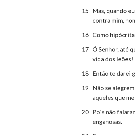
15
Mas, quando eu
contra mim, ho
16
Como hipócritas
17
Ó Senhor, até q
vida dos leões!
18
Então te darei 
19
Não se alegrem
aqueles que me
20
Pois não falara
enganosas.