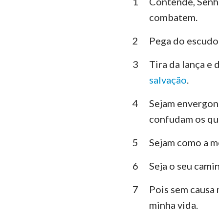
1
Contende, Senh
Levítico
combatem.
Deuteronômio
2
Pega do escudo 
Juízes
3
Tira da lança e
1 Samuel
salvação
.
1 Reis
4
Sejam envergonh
1 Crônicas
confudam os que
Esdras
5
Sejam como a mo
Ester
6
Seja o seu cami
Salmos
7
Pois sem causa 
Eclesiastes
minha vida.
Isaías