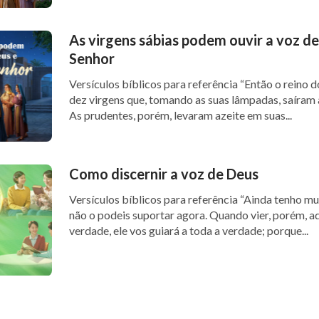
As virgens sábias podem ouvir a voz de
Senhor
Versículos bíblicos para referência “Então o reino dos céus será semelhante a
dez virgens que, tomando as suas lâmpadas, saíram 
As prudentes, porém, levaram azeite em suas...
Como discernir a voz de Deus
Versículos bíblicos para referência “Ainda tenho muito que vos dizer; mas vós
não o podeis suportar agora. Quando vier, porém, aq
verdade, ele vos guiará a toda a verdade; porque...