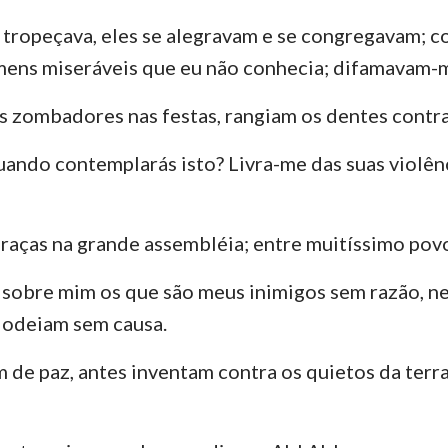
 tropeçava, eles se alegravam e se congregavam; 
mens miseráveis que eu não conhecia; difamavam-m
 zombadores nas festas, rangiam os dentes contr
uando contemplarás isto? Livra-me das suas violênc
graças na grande assembléia; entre muitíssimo povo
 sobre mim os que são meus inimigos sem razão, n
 odeiam sem causa.
m de paz, antes inventam contra os quietos da terra