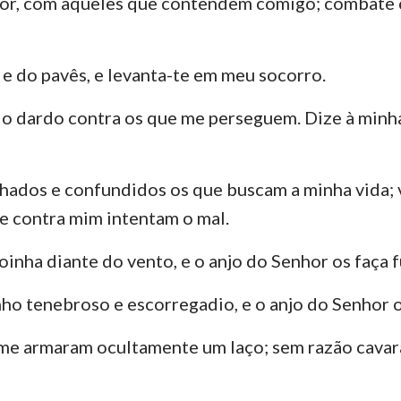
or, com aqueles que contendem comigo; combate 
Números
Lucas
Jo
29
30
31
32
33
34
Josué
Atos
Ro
36
37
38
39
40
41
e do pavês, e levanta-te em meu socorro.
Rute
1 Coríntios
2 
43
44
45
46
47
48
 do dardo contra os que me perseguem. Dize à minha
2 Samuel
Gálatas
Ef
50
51
52
53
54
55
2 Reis
Filipenses
Co
57
58
59
60
61
62
ados e confundidos os que buscam a minha vida; v
2 Crônicas
1 Tessalonicenses
2 
64
65
66
67
68
69
 contra mim intentam o mal.
Neemias
1 Timóteo
2 
71
72
73
74
75
76
inha diante do vento, e o anjo do Senhor os faça f
78
79
80
81
82
83
Jó
Tito
Fi
nho tenebroso e escorregadio, e o anjo do Senhor o
85
86
87
88
89
90
Provérbios
Hebreus
Ti
me armaram ocultamente um laço; sem razão cavar
92
93
94
95
96
97
Cânticos
1 Pedro
2 
99
100
101
102
103
104
Jeremias
1 João
2 