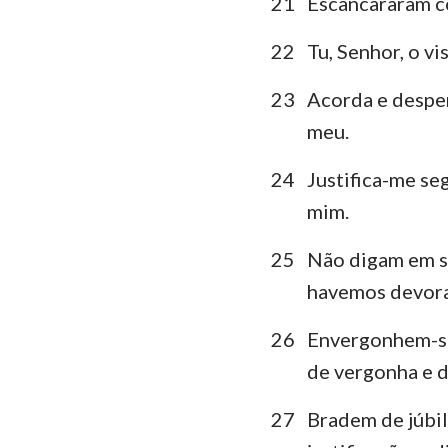
21
Escancararam co
22
Tu, Senhor, o vi
23
Acorda e desper
meu.
24
Justifica-me se
mim.
25
Não digam em se
havemos devor
26
Envergonhem-se
de vergonha e 
27
Bradem de júbil