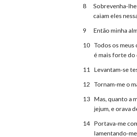
8
Sobrevenha-lhes
Lamentações
caiam eles ness
Daniel
9
Então minha alma
Joel
10
Todos os meus o
Obadias
é mais forte do
Miquéias
11
Levantam-se tes
Habacuque
12
Tornam-me o ma
Ageu
13
Mas, quanto a m
Malaquias
jejum, e orava d
14
Portava-me com
lamentando-me,