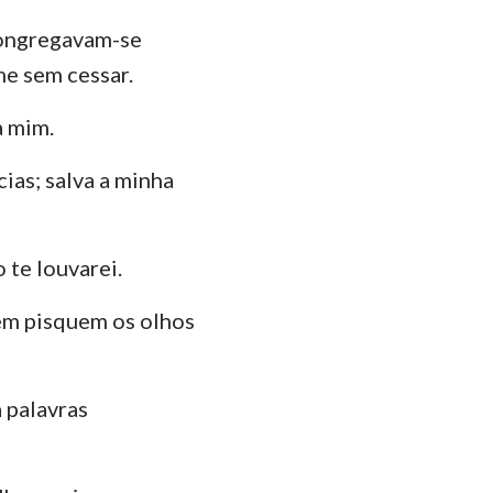
congregavam-se
e sem cessar.
a mim.
ias; salva a minha
 te louvarei.
em pisquem os olhos
 palavras