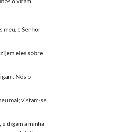
lhos o viram.
s meu, e Senhor
ozijem eles sobre
digam: Nós o
eu mal; vistam-se
, e digam a minha