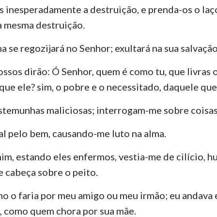
106
107
108
109
110
111
 inesperadamente a destruição, e prenda-os o laç
Ezequiel
3 João
Ju
a mesma destruição.
113
114
115
116
117
118
Oséias
Apocalipse
120
121
122
123
124
125
 se regozijará no Senhor; exultará na sua salvação
Amós
127
128
129
130
131
132
ssos dirão: Ó Senhor, quem é como tu, que livras 
Jonas
134
135
136
137
138
139
 que ele? sim, o pobre e o necessitado, daquele que
141
142
143
144
145
146
Naum
temunhas maliciosas; interrogam-me sobre coisas
148
149
150
Sofonias
l pelo bem, causando-me luto na alma.
Zacarias
im, estando eles enfermos, vestia-me de cilício, 
e cabeça sobre o peito.
o o faria por meu amigo ou meu irmão; eu andava
 como quem chora por sua mãe.