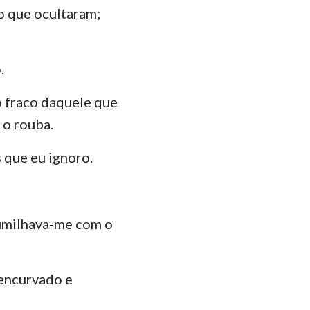
112
o que ocultaram;
das
119
126
.
133
o fraco daquele que
140
 o rouba.
147
 que eu ignoro.
humilhava-me com o
 encurvado e