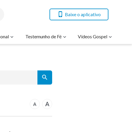
Baixe o aplicativo
onal
Testemunho de Fé
Vídeos Gospel
7
14
21
rcos
28