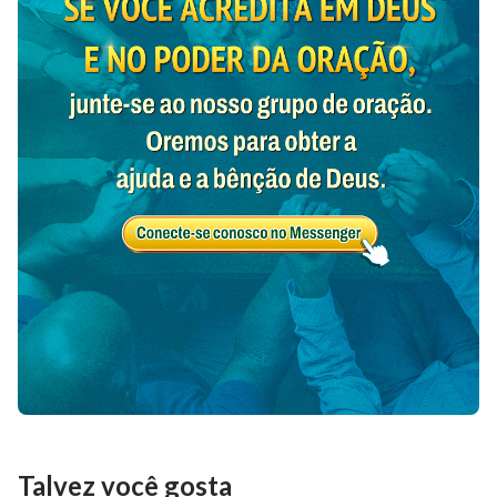
43
44
45
46
47
48
49
50
51
52
53
54
55
56
57
58
59
60
61
62
63
64
65
66
67
68
69
70
71
72
73
74
75
76
77
78
79
80
81
82
83
84
85
86
87
88
89
90
91
92
93
94
95
96
97
98
99
100
101
102
103
104
105
106
107
108
109
110
111
112
113
114
115
116
117
118
119
Talvez você gosta