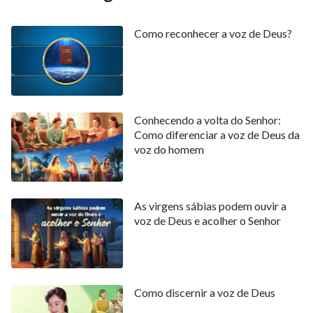
120
121
122
123
124
125
126
127
128
129
130
131
132
133
Como reconhecer a voz de Deus?
134
135
136
137
138
139
140
141
142
143
144
145
146
147
148
149
150
Conhecendo a volta do Senhor:
Como diferenciar a voz de Deus da
voz do homem
As virgens sábias podem ouvir a
voz de Deus e acolher o Senhor
Como discernir a voz de Deus