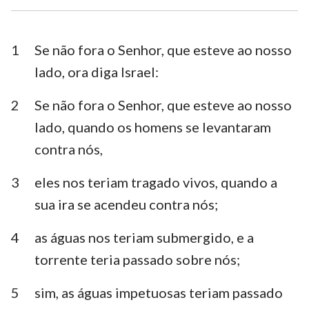
Esdras
Neemias
Ester
Jó
1
Se não fora o Senhor, que esteve ao nosso
lado, ora diga Israel:
Salmos
Provérbios
2
Se não fora o Senhor, que esteve ao nosso
Eclesiastes
Cânticos
lado, quando os homens se levantaram
Isaías
Jeremias
contra nós,
Lamentações
Ezequiel
3
eles nos teriam tragado vivos, quando a
Daniel
Oséias
sua ira se acendeu contra nós;
Joel
Amós
4
as águas nos teriam submergido, e a
torrente teria passado sobre nós;
Obadias
Jonas
Miquéias
Naum
5
sim, as águas impetuosas teriam passado