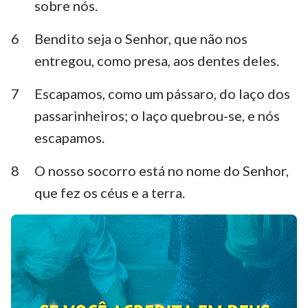
sobre nós.
Habacuque
Sofonias
6
Bendito seja o Senhor, que não nos
Ageu
Zacarias
entregou, como presa, aos dentes deles.
Malaquias
7
Escapamos, como um pássaro, do laço dos
passarinheiros; o laço quebrou-se, e nós
escapamos.
1
2
3
4
5
6
7
8
O nosso socorro está no nome do Senhor,
8
9
10
11
12
13
14
que fez os céus e a terra.
15
16
17
18
19
20
21
22
23
24
25
26
27
28
29
30
31
32
33
34
35
36
37
38
39
40
41
42