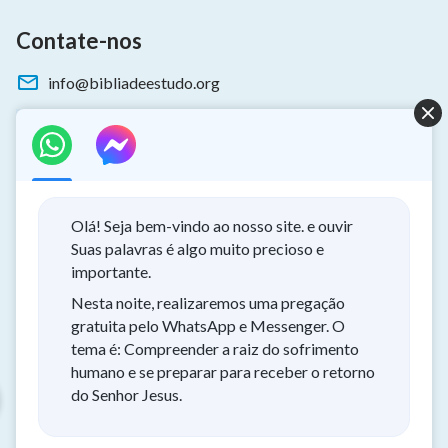
Contate-nos
info@bibliadeestudo.org
Baixe nosso App
Olá! Seja bem-vindo ao nosso site. e ouvir
Suas palavras é algo muito precioso e
importante.
Nesta noite, realizaremos uma pregação
Sobre o retorno do Senhor
gratuita pelo WhatsApp e Messenger. O
tema é: Compreender a raiz do sofrimento
Você quer dar as boas-vindas ao retorno do Senhor para ter a
humano e se preparar para receber o retorno
oportunidade de receber a proteção de Deus durante os
do Senhor Jesus.
desastres?
Você gostaria de aceitar este convite e