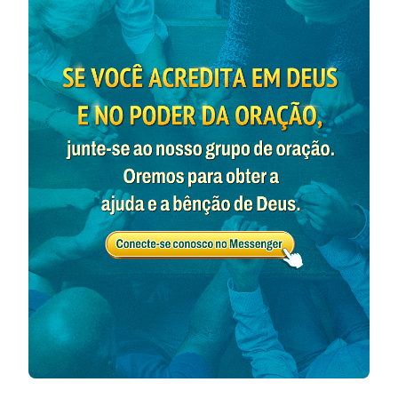
fazer tal coisa não era nada. E já que isso era algo
comum para Deus, por que deveria escolhido agora
para ser interpretado? Porque o que está por trás
desse milagre é a intenção do Senhor Jesus, que
nunca antes havia sido percebida pela humanidade.
Primeiro, tentemos entender que tipo de pessoas
eram esses cinco mil. Eram seguidores do Senhor
Jesus? A partir das escrituras, sabemos que elas não
eram Seus seguidores. Elas sabiam quem era o Senhor
Jesus? Certamente não! No mínimo, não sabiam que a
pessoa postada diante delas era Cristo, ou talvez
algumas pessoas soubessem apenas o Seu nome ou
soubessem de algo ou tivessem ouvido algo sobre as
coisas que Ele havia feito. Sua curiosidade sobre o
Senhor Jesus só foi despertada quando ouviram