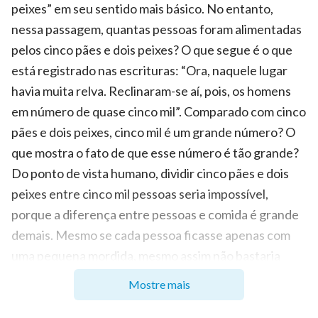
peixes” em seu sentido mais básico. No entanto,
nessa passagem, quantas pessoas foram alimentadas
pelos cinco pães e dois peixes? O que segue é o que
está registrado nas escrituras: “Ora, naquele lugar
havia muita relva. Reclinaram-se aí, pois, os homens
em número de quase cinco mil”. Comparado com cinco
pães e dois peixes, cinco mil é um grande número? O
que mostra o fato de que esse número é tão grande?
Do ponto de vista humano, dividir cinco pães e dois
peixes entre cinco mil pessoas seria impossível,
porque a diferença entre pessoas e comida é grande
demais. Mesmo se cada pessoa ficasse apenas com
uma pequena mordida, mesmo assim não bastaria
para cinco mil pessoas. Mas aqui, o Senhor Jesus
Mostre mais
operou um milagre — Ele não só garantiu que cinco mil
pessoas se alimentassem até ficarem satisfeitas, mas