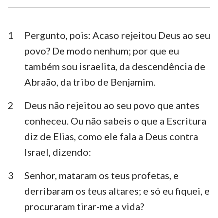
1 Timóteo
2 Timóteo
Tito
Filemón
1
Pergunto, pois: Acaso rejeitou Deus ao seu
povo? De modo nenhum; por que eu
Hebreus
Tiago
também sou israelita, da descendência de
1 Pedro
2 Pedro
Abraão, da tribo de Benjamim.
1 João
2 João
2
Deus não rejeitou ao seu povo que antes
3 João
Judas
conheceu. Ou não sabeis o que a Escritura
diz de Elias, como ele fala a Deus contra
Apocalipse
Israel, dizendo:
3
Senhor, mataram os teus profetas, e
derribaram os teus altares; e só eu fiquei, e
procuraram tirar-me a vida?