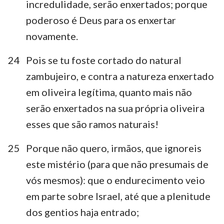
incredulidade, serão enxertados; porque
poderoso é Deus para os enxertar
novamente.
24
Pois se tu foste cortado do natural
zambujeiro, e contra a natureza enxertado
1
2
3
4
5
6
7
em oliveira legítima, quanto mais não
8
9
10
11
12
13
14
serão enxertados na sua própria oliveira
15
16
esses que são ramos naturais!
25
Porque não quero, irmãos, que ignoreis
este mistério (para que não presumais de
vós mesmos): que o endurecimento veio
em parte sobre Israel, até que a plenitude
dos gentios haja entrado;