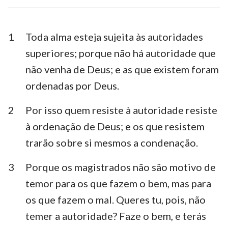
1 Timóteo
2 Timóteo
Tito
Filemón
1
Toda alma esteja sujeita às autoridades
superiores; porque não há autoridade que
Hebreus
Tiago
não venha de Deus; e as que existem foram
1 Pedro
2 Pedro
ordenadas por Deus.
1 João
2 João
2
Por isso quem resiste à autoridade resiste
3 João
Judas
à ordenação de Deus; e os que resistem
trarão sobre si mesmos a condenação.
Apocalipse
3
Porque os magistrados não são motivo de
temor para os que fazem o bem, mas para
os que fazem o mal. Queres tu, pois, não
temer a autoridade? Faze o bem, e terás