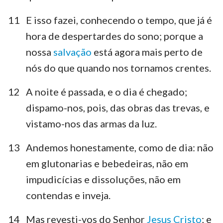
11
E isso fazei, conhecendo o tempo, que já é
hora de despertardes do sono; porque a
nossa
salvação
está agora mais perto de
nós do que quando nos tornamos crentes.
12
A noite é passada, e o dia é chegado;
dispamo-nos, pois, das obras das trevas, e
vistamo-nos das armas da luz.
1
2
3
4
5
6
7
13
Andemos honestamente, como de dia: não
8
9
10
11
12
13
14
em glutonarias e bebedeiras, não em
15
16
impudicícias e dissoluções, não em
contendas e inveja.
14
Mas revesti-vos do Senhor
Jesus Cristo
; e