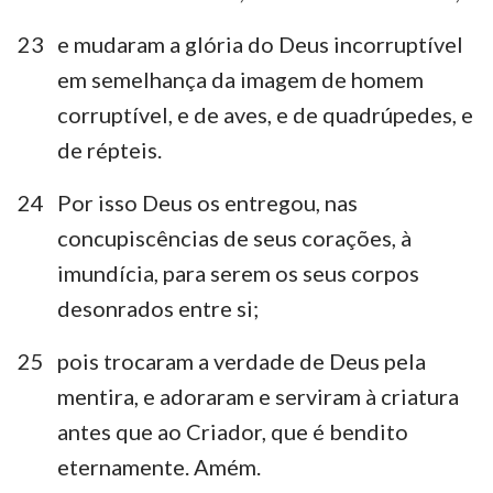
23
e mudaram a glória do Deus incorruptível
1
2
3
4
5
6
7
em semelhança da imagem de homem
8
9
10
11
12
13
14
corruptível, e de aves, e de quadrúpedes, e
de répteis.
15
16
24
Por isso Deus os entregou, nas
concupiscências de seus corações, à
imundícia, para serem os seus corpos
desonrados entre si;
25
pois trocaram a verdade de Deus pela
mentira, e adoraram e serviram à criatura
antes que ao Criador, que é bendito
eternamente. Amém.