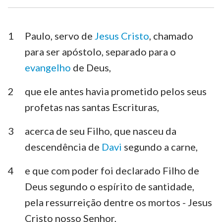
1 Timóteo
2 Timóteo
Tito
Filemón
1
Paulo, servo de
Jesus Cristo
, chamado
para ser apóstolo, separado para o
Hebreus
Tiago
evangelho
de Deus,
1 Pedro
2 Pedro
2
que ele antes havia prometido pelos seus
1 João
2 João
profetas nas santas Escrituras,
3 João
Judas
3
acerca de seu Filho, que nasceu da
Apocalipse
descendência de
Davi
segundo a carne,
4
e que com poder foi declarado Filho de
Deus segundo o espírito de santidade,
pela ressurreição dentre os mortos - Jesus
Cristo nosso Senhor,