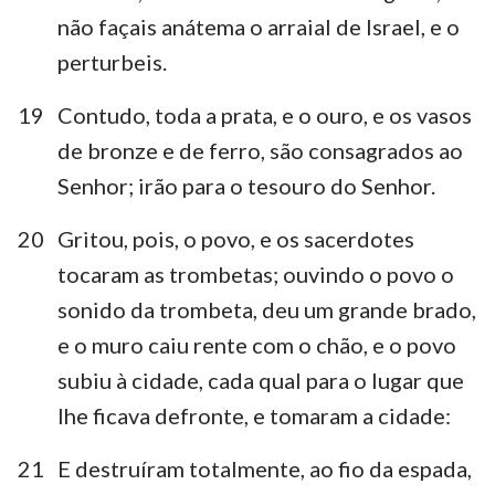
não façais anátema o arraial de Israel, e o
perturbeis.
19
Contudo, toda a prata, e o ouro, e os vasos
1
2
3
4
5
6
7
de bronze e de ferro, são consagrados ao
Senhor; irão para o tesouro do Senhor.
8
9
10
11
12
13
14
15
16
17
18
19
20
21
20
Gritou, pois, o povo, e os sacerdotes
22
23
24
tocaram as trombetas; ouvindo o povo o
sonido da trombeta, deu um grande brado,
e o muro caiu rente com o chão, e o povo
subiu à cidade, cada qual para o lugar que
lhe ficava defronte, e tomaram a cidade:
21
E destruíram totalmente, ao fio da espada,