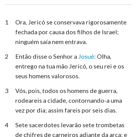
Esdras
Neemias
Ester
Jó
1
Ora, Jericó se conservava rigorosamente
fechada por causa dos filhos de Israel;
Salmos
Provérbios
ninguém saía nem entrava.
Eclesiastes
Cânticos
2
Então disse o Senhor a
Josué
: Olha,
Isaías
Jeremias
entrego na tua mão Jericó, o seu rei e os
Lamentações
Ezequiel
seus homens valorosos.
Daniel
Oséias
3
Vós, pois, todos os homens de guerra,
rodeareis a cidade, contornando-a uma
Joel
Amós
vez por dia; assim fareis por seis dias.
Obadias
Jonas
4
Sete sacerdotes levarão sete trombetas
Miquéias
Naum
de chifres de carneiros adiante da arca; e