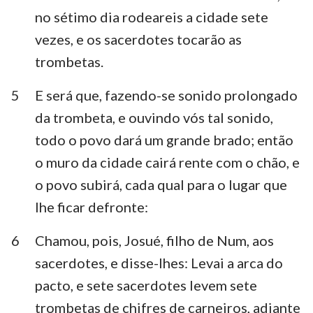
Habacuque
Sofonias
no sétimo dia rodeareis a cidade sete
vezes, e os sacerdotes tocarão as
Ageu
Zacarias
trombetas.
Malaquias
5
E será que, fazendo-se sonido prolongado
da trombeta, e ouvindo vós tal sonido,
todo o povo dará um grande brado; então
o muro da cidade cairá rente com o chão, e
o povo subirá, cada qual para o lugar que
lhe ficar defronte:
6
Chamou, pois, Josué, filho de Num, aos
sacerdotes, e disse-lhes: Levai a arca do
pacto, e sete sacerdotes levem sete
trombetas de chifres de carneiros, adiante