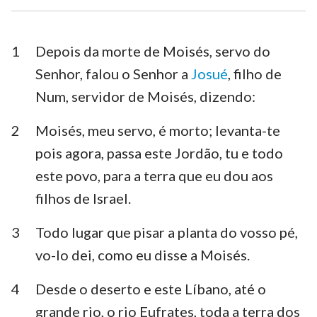
Esdras
Neemias
Ester
Jó
1
Depois da morte de Moisés, servo do
Senhor, falou o Senhor a
Josué
, filho de
Salmos
Provérbios
Num, servidor de Moisés, dizendo:
Eclesiastes
Cânticos
2
Moisés, meu servo, é morto; levanta-te
Isaías
Jeremias
pois agora, passa este Jordão, tu e todo
Lamentações
Ezequiel
este povo, para a terra que eu dou aos
filhos de Israel.
Daniel
Oséias
3
Todo lugar que pisar a planta do vosso pé,
Joel
Amós
vo-lo dei, como eu disse a Moisés.
Obadias
Jonas
4
Desde o deserto e este Líbano, até o
Miquéias
Naum
grande rio, o rio Eufrates, toda a terra dos