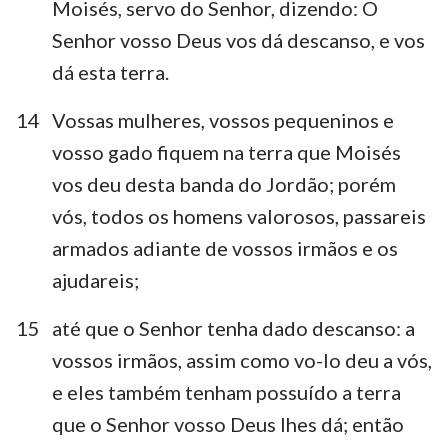
Moisés, servo do Senhor, dizendo: O
Senhor vosso Deus vos dá descanso, e vos
dá esta terra.
14
Vossas mulheres, vossos pequeninos e
vosso gado fiquem na terra que Moisés
vos deu desta banda do Jordão; porém
vós, todos os homens valorosos, passareis
armados adiante de vossos irmãos e os
1
2
3
4
5
6
7
ajudareis;
8
9
10
11
12
13
14
15
até que o Senhor tenha dado descanso: a
15
16
17
18
19
20
21
vossos irmãos, assim como vo-lo deu a vós,
22
23
24
e eles também tenham possuído a terra
que o Senhor vosso Deus lhes dá; então