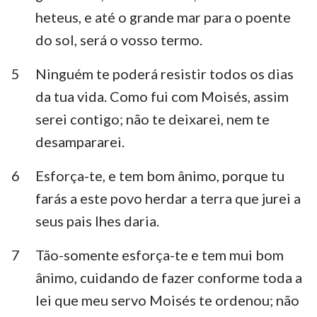
Habacuque
Sofonias
heteus, e até o grande mar para o poente
do sol, será o vosso termo.
Ageu
Zacarias
5
Ninguém te poderá resistir todos os dias
Malaquias
da tua vida. Como fui com Moisés, assim
serei contigo; não te deixarei, nem te
desampararei.
6
Esforça-te, e tem bom ânimo, porque tu
farás a este povo herdar a terra que jurei a
seus pais lhes daria.
7
Tão-somente esforça-te e tem mui bom
ânimo, cuidando de fazer conforme toda a
lei que meu servo Moisés te ordenou; não