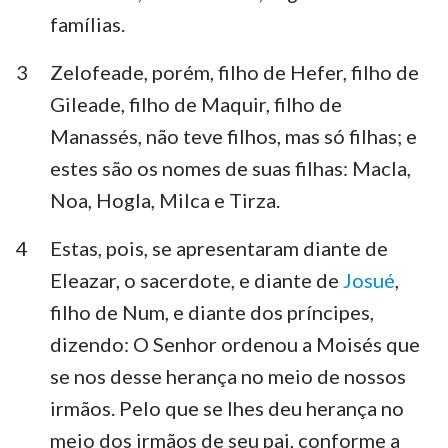
Habacuque
Sofonias
famílias.
Ageu
Zacarias
3
Zelofeade, porém, filho de Hefer, filho de
Gileade, filho de Maquir, filho de
Malaquias
Manassés, não teve filhos, mas só filhas; e
estes são os nomes de suas filhas: Macla,
Noa, Hogla, Milca e Tirza.
4
Estas, pois, se apresentaram diante de
Eleazar, o sacerdote, e diante de
Josué
,
filho de Num, e diante dos príncipes,
dizendo: O Senhor ordenou a Moisés que
se nos desse herança no meio de nossos
irmãos. Pelo que se lhes deu herança no
meio dos irmãos de seu pai, conforme a