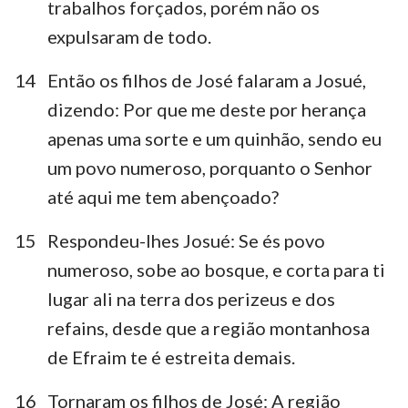
trabalhos forçados, porém não os
1
2
3
4
5
6
7
expulsaram de todo.
8
9
10
11
12
13
14
14
Então os filhos de José falaram a Josué,
15
16
17
18
19
20
21
dizendo: Por que me deste por herança
22
23
24
apenas uma sorte e um quinhão, sendo eu
um povo numeroso, porquanto o Senhor
até aqui me tem abençoado?
15
Respondeu-lhes Josué: Se és povo
numeroso, sobe ao bosque, e corta para ti
lugar ali na terra dos perizeus e dos
refains, desde que a região montanhosa
de Efraim te é estreita demais.
16
Tornaram os filhos de José: A região