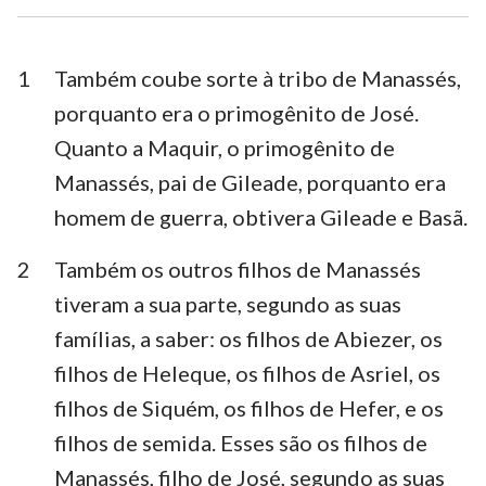
Esdras
Neemias
Ester
Jó
1
Também coube sorte à tribo de Manassés,
porquanto era o primogênito de José.
Salmos
Provérbios
Quanto a Maquir, o primogênito de
Eclesiastes
Cânticos
Manassés, pai de Gileade, porquanto era
homem de guerra, obtivera Gileade e Basã.
Isaías
Jeremias
Lamentações
Ezequiel
2
Também os outros filhos de Manassés
tiveram a sua parte, segundo as suas
Daniel
Oséias
famílias, a saber: os filhos de Abiezer, os
Joel
Amós
filhos de Heleque, os filhos de Asriel, os
filhos de Siquém, os filhos de Hefer, e os
Obadias
Jonas
filhos de semida. Esses são os filhos de
Miquéias
Naum
Manassés, filho de José, segundo as suas