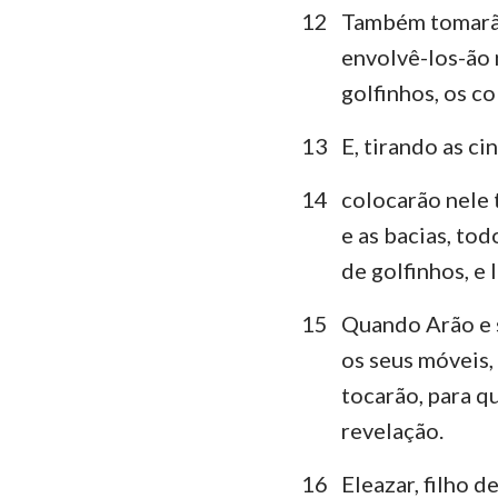
12
Também tomarão 
envolvê-los-ão 
golfinhos, os co
13
E, tirando as c
14
colocarão nele 
e as bacias, to
de golfinhos, e 
15
Quando Arão e se
os seus móveis, 
tocarão, para q
revelação.
16
Eleazar, filho d