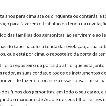
nta anos para cima até os cinqüenta os contarás, a 
viço para fazerem o trabalho na tenda da revelaçã
iço das familias dos gersonitas, ao servirem e ao l
nas do tabernáculo, a tenda da revelação, a sua co
os, que está por cima, o reposteiro da porta da te
trio, o reposteiro da porta do átrio, que está junt
m redor, as suas cordas, e todos os instrumentos do
ouver de fazer no tocante a essas coisas, nisso hão
 dos filhos dos gersonitas, em todo o seu cargo, e
egundo o mandado de Arão e de seus filhos; e lhes d