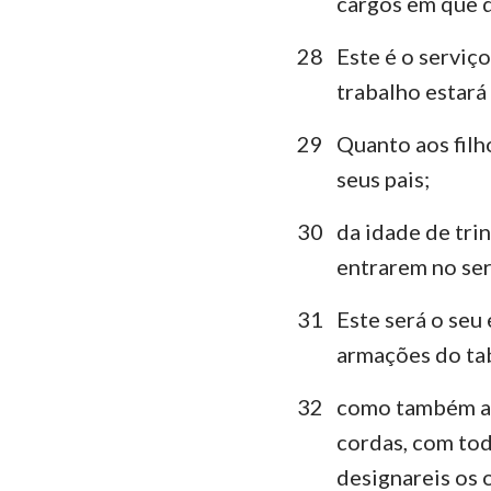
cargos em que d
28
Este é o serviço
trabalho estará 
29
Quanto aos filh
seus pais;
30
da idade de tri
entrarem no ser
31
Este será o seu
armações do tabe
32
como também as 
cordas, com tod
designareis os o