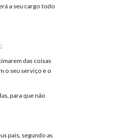
terá a seu cargo todo
;
oximarem das coisas
m o seu serviço e o
das, para que não
us pais, segundo as