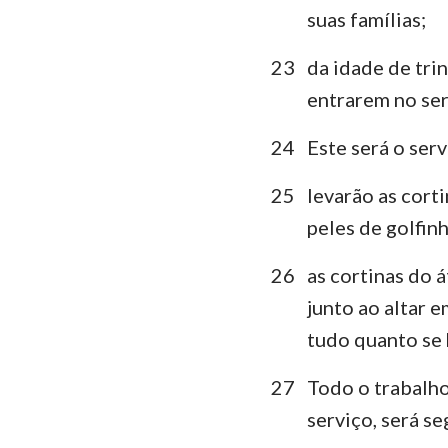
suas famílias;
23
da idade de tri
entrarem no ser
24
Este será o serv
25
levarão as corti
peles de golfinh
26
as cortinas do á
junto ao altar e
tudo quanto se h
27
Todo o trabalho
serviço, será s