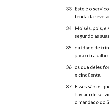
33
Este é o serviç
tenda da revelaç
34
Moisés, pois, e
segundo as suas 
35
da idade de tri
para o trabalho
36
os que deles fo
e cinqüenta.
37
Esses são os qu
haviam de servi
o mandado do S