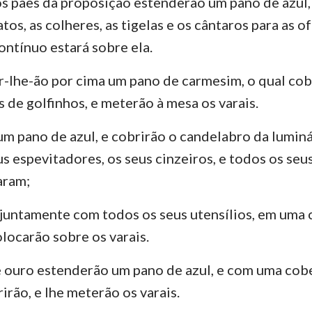
s pães da proposição estenderão um pano de azul, 
tos, as colheres, as tigelas e os cântaros para as o
Ezequiel
3 João
Ju
ntínuo estará sobre ela.
Oséias
Apocalipse
-lhe-ão por cima um pano de carmesim, o qual co
Amós
 de golfinhos, e meterão à mesa os varais.
Jonas
m pano de azul, e cobrirão o candelabro da luminár
Naum
s espevitadores, os seus cinzeiros, e todos os seus
aram;
Sofonias
Zacarias
 juntamente com todos os seus utensílios, em uma 
olocarão sobre os varais.
e ouro estenderão um pano de azul, e com uma cobe
irão, e lhe meterão os varais.