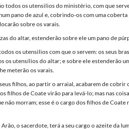
todos os utensilios do ministério, com que serve
num pano de azul e, cobrindo-os com uma coberta 
locarão sobre os varais.
inzas do altar, estenderão sobre ele um pano de púr
todos os utensilios com que o servem: os seus brase
dos os utensílios do altar; e sobre ele estenderão 
lhe meterão os varais.
us filhos, ao partir o arraial, acabarem de cobrir 
os filhos de Coate virão para levá-lo; mas nas cois
ue não morram; esse é o cargo dos filhos de Coate 
e Arão, o sacerdote, terá a seu cargo o azeite da lu