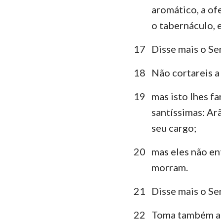
aromático, a ofe
o tabernáculo, e
17
Disse mais o Se
18
Não cortareis a 
19
mas isto lhes f
santíssimas: Arã
seu cargo;
20
mas eles não en
morram.
21
Disse mais o Se
22
Toma também a s