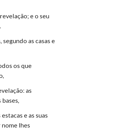
 revelação; e o seu
.
, segundo as casas e
todos os que
o,
evelação: as
s bases,
 estacas e as suas
r nome lhes