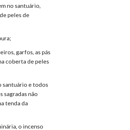
m no santuário,
de peles de
pura;
iros, garfos, as pás
uma coberta de peles
o santuário e todos
as sagradas não
na tenda da
minária, o incenso