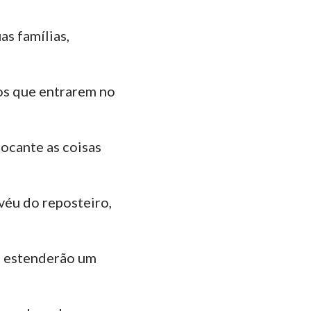
ão
35
manos
as famílias,
Coríntios
 os que entrarem no
ésios
lossenses
tocante as coisas
Tessalonicenses
Timóteo
 véu do reposteiro,
lemón
ago
la estenderão um
Pedro
João