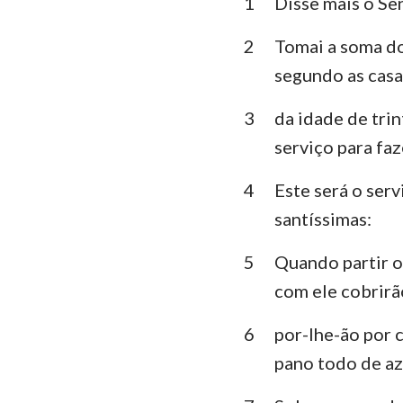
1
Disse mais o Se
Levítico
Deuteronômio
2
Tomai a soma dos
segundo as casas
Juízes
3
da idade de tri
1 Samuel
serviço para fa
1 Reis
4
Este será o serv
1 Crônicas
santíssimas:
Esdras
5
Quando partir o 
Ester
com ele cobrirã
Salmos
6
por-lhe-ão por 
Eclesiastes
pano todo de azu
Isaías