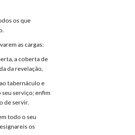
todos os que
o.
evarem as cargas:
berta, a coberta de
nda da revelação,
o ao tabernáculo e
 seu serviço; enfim
 de servir.
 em todo o seu
esignareis os