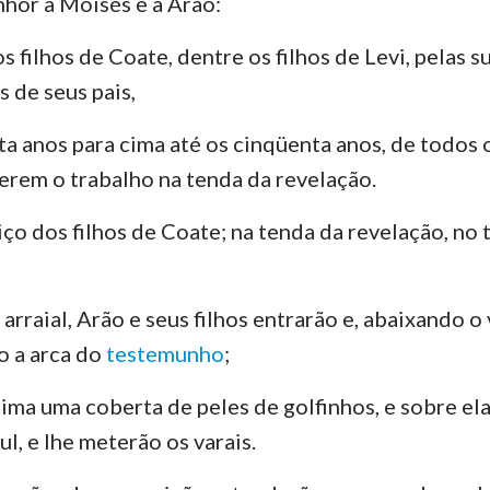
nhor a Moisés e a Arão:
Números
Lucas
Jo
29
30
31
32
33
34
Josué
Atos
Ro
 filhos de Coate, dentre os filhos de Levi, pelas su
36
 de seus pais,
Rute
1 Coríntios
2 
nta anos para cima até os cinqüenta anos, de todos
2 Samuel
Gálatas
Ef
zerem o trabalho na tenda da revelação.
2 Reis
Filipenses
Co
iço dos filhos de Coate; na tenda da revelação, no 
2 Crônicas
1 Tessalonicenses
2 
Neemias
1 Timóteo
2 
arraial, Arão e seus filhos entrarão e, abaixando o
Jó
Tito
Fi
o a arca do
testemunho
;
Provérbios
Hebreus
Ti
cima uma coberta de peles de golfinhos, e sobre e
Cânticos
1 Pedro
2 
l, e lhe meterão os varais.
Jeremias
1 João
2 