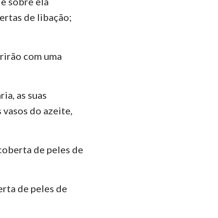
e sobre ela
fertas de libação;
das
brirão com uma
ia, as suas
 vasos do azeite,
coberta de peles de
rta de peles de