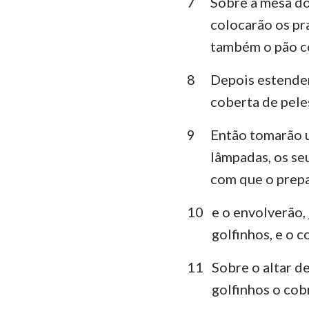
7
Sobre a mesa do
colocarão os pra
Lamentações
também o pão co
Daniel
8
Depois estender
Joel
coberta de peles
Obadias
9
Então tomarão u
Miquéias
lâmpadas, os seu
com que o prep
Habacuque
Ageu
10
e o envolverão,
golfinhos, e o c
Malaquias
11
Sobre o altar d
golfinhos o cobr