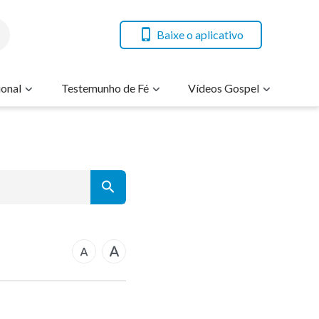
Baixe o aplicativo
onal
Testemunho de Fé
Vídeos Gospel
7
14
21
rcos
28