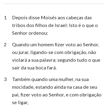
Esdras
Neemias
Ester
Jó
1
Depois disse Moisés aos cabeças das
tribos dos filhos de Israel: Isto é o que o
Salmos
Provérbios
Senhor ordenou:
Eclesiastes
Cânticos
2
Quando um homem fizer voto ao Senhor,
Isaías
Jeremias
ou jurar, ligando-se com obrigação, não
Lamentações
Ezequiel
violará a sua palavra; segundo tudo o que
sair da sua boca fará.
Daniel
Oséias
3
Também quando uma mulher, na sua
Joel
Amós
mocidade, estando ainda na casa de seu
Obadias
Jonas
pai, fizer voto ao Senhor, e com obrigação
Miquéias
Naum
se ligar,