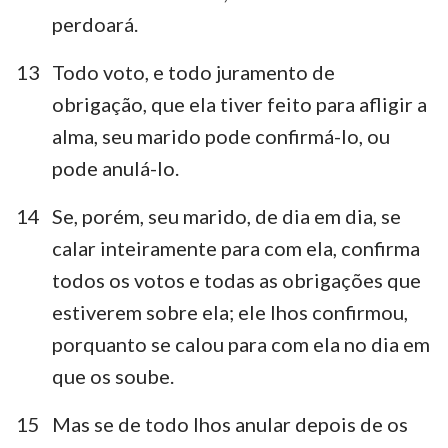
perdoará.
1
2
3
4
5
6
7
13
Todo voto, e todo juramento de
8
9
10
11
12
13
14
obrigação, que ela tiver feito para afligir a
15
16
17
18
19
20
21
alma, seu marido pode confirmá-lo, ou
pode anulá-lo.
22
23
24
25
26
27
28
29
30
31
32
33
34
35
14
Se, porém, seu marido, de dia em dia, se
36
calar inteiramente para com ela, confirma
todos os votos e todas as obrigações que
estiverem sobre ela; ele lhos confirmou,
porquanto se calou para com ela no dia em
que os soube.
15
Mas se de todo lhos anular depois de os