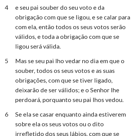
Habacuque
Sofonias
4
e seu pai souber do seu voto e da
obrigação com que se ligou, e se calar para
Ageu
Zacarias
com ela, então todos os seus votos serão
Malaquias
válidos, e toda a obrigação com que se
ligou será válida.
5
Mas se seu pai lho vedar no dia em que o
souber, todos os seus votos e as suas
obrigações, com que se tiver ligado,
deixarão de ser válidos; e o Senhor lhe
perdoará, porquanto seu pai lhos vedou.
6
Se ela se casar enquanto ainda estiverem
sobre ela os seus votos ou o dito
irrefletido dos seus lábios, com que se