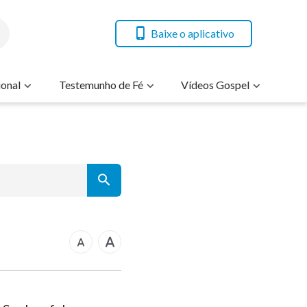
Baixe o aplicativo
onal
Testemunho de Fé
Vídeos Gospel
7
14
21
rcos
28