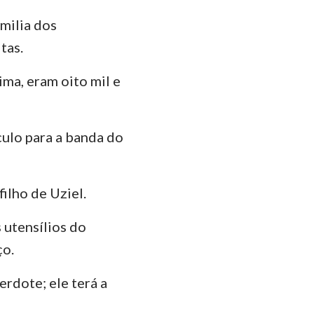
amilia dos
tas.
ma, eram oito mil e
culo para a banda do
filho de Uziel.
s utensílios do
ço.
erdote; ele terá a