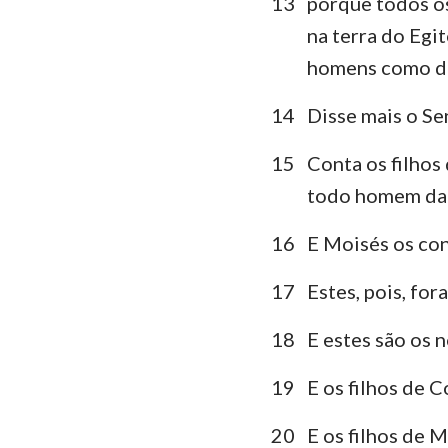
13
porque todos os
na terra do Egi
homens como dos
14
Disse mais o Se
15
Conta os filhos 
todo homem da 
16
E Moisés os co
17
Estes, pois, for
18
E estes são os n
19
E os filhos de C
20
E os filhos de M