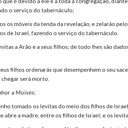
o que é devido a ele e a toda a congregação, diante
ndo o serviço do tabernáculo;
Ezequiel
3 João
Ju
os os móveis da tenda da revelação, e zelarão pe
Oséias
Apocalipse
os de Israel, fazendo o serviço do tabernáculo.
Amós
levitas a Arão e a seus filhos; de todo lhes são dado
Jonas
Naum
seus filhos ordenarás que desempenhem o seu sace
Sofonias
 chegar será morto.
Zacarias
nhor a Moisés:
nho tomado os levitas do meio dos filhos de Israel
 abre a madre, entre os filhos de Israel; e os levit