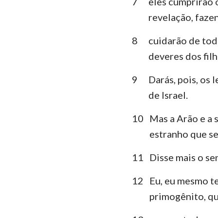
7
eles cumprirão 
revelação, faze
Lamentações
8
cuidarão de tod
Daniel
deveres dos filh
Joel
9
Darás, pois, os 
Obadias
de Israel.
Miquéias
10
Mas a Arão e a 
Habacuque
estranho que se
Ageu
11
Disse mais o se
Malaquias
12
Eu, eu mesmo te
primogênito, que