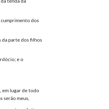
 da tenda da
das
lo cumprimento dos
s da parte dos filhos
rdócio; e o
, em lugar de todo
as serão meus,