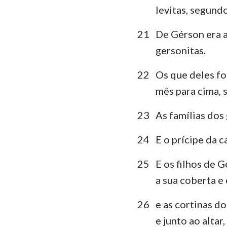
levitas, segundo
21
De Gérson era a 
gersonitas.
22
Os que deles f
mês para cima, 
23
As famílias dos
24
E o prícipe da c
25
E os filhos de 
a sua coberta e
26
e as cortinas do
e junto ao alta