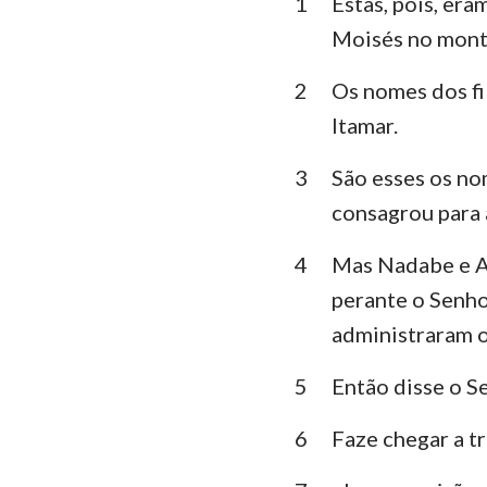
1
Estas, pois, er
Levítico
Moisés no monte
Deuteronômio
2
Os nomes dos fi
Juízes
Itamar.
1 Samuel
3
São esses os no
1 Reis
consagrou para 
1 Crônicas
4
Mas Nadabe e A
Esdras
perante o Senhor
administraram o
Ester
5
Então disse o S
Salmos
Eclesiastes
6
Faze chegar a tr
Isaías