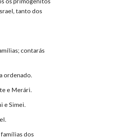
os os primogênitos
srael, tanto dos
amílias; contarás
a ordenado.
te e Merári.
i e Simei.
el.
 famílias dos