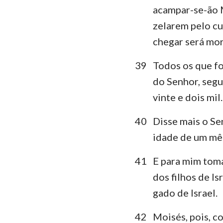
acampar-se-ão M
zelarem pelo cu
chegar será mor
39
Todos os que f
do Senhor, segu
vinte e dois mil.
40
Disse mais o Se
idade de um mês
41
E para mim toma
dos filhos de Is
gado de Israel.
42
Moisés, pois, c