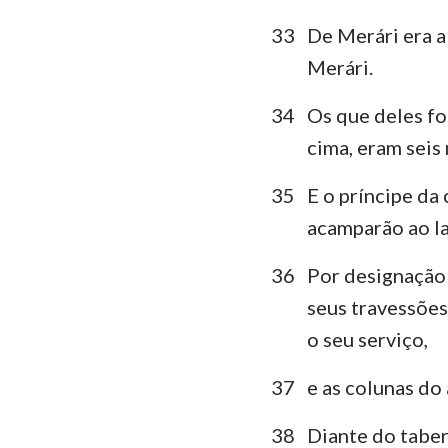
33
De Merári era a 
Merári.
34
Os que deles f
cima, eram seis 
35
E o príncipe da 
acamparão ao la
36
Por designação 
seus travessões
o seu serviço,
37
e as colunas do 
38
Diante do taber