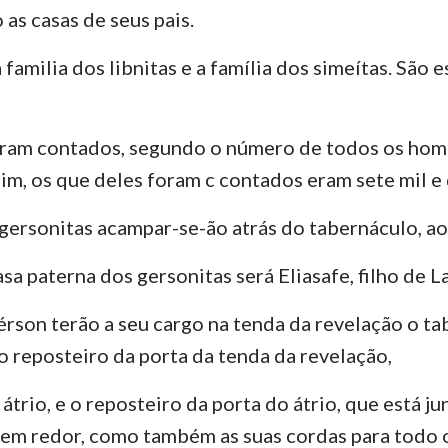
 as casas de seus pais.
familia dos libnitas e a família dos simeítas. São e
oram contados, segundo o número de todos os hom
sim, os que deles foram c contados eram sete mil e
 gersonitas acampar-se-ão atrás do tabernáculo, ao
asa paterna dos gersonitas será Eliasafe, filho de La
Gérson terão a seu cargo na tenda da revelação o ta
 o reposteiro da porta da tenda da revelação,
 átrio, e o reposteiro da porta do átrio, que está j
r, em redor, como também as suas cordas para todo o