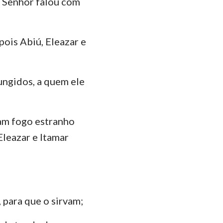
o Senhor falou com
ão
35
manos
pois Abiú, Eleazar e
Coríntios
ésios
ungidos, a quem ele
lossenses
Tessalonicenses
am fogo estranho
Timóteo
Eleazar e Itamar
lemón
ago
Pedro
 para que o sirvam;
João