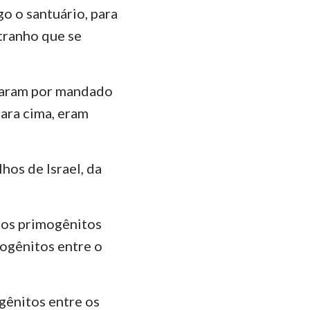
go o santuário, para
stranho que se
ntaram por mandado
ara cima, eram
hos de Israel, da
s os primogênitos
mogênitos entre o
gênitos entre os