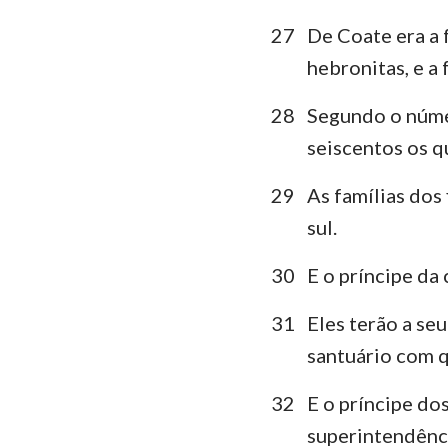
27
De Coate era a f
hebronitas, e a 
28
Segundo o númer
seiscentos os q
29
As famílias dos
sul.
30
E o príncipe da 
31
Eles terão a seu
santuário com q
32
E o príncipe dos
superintendênci