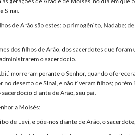
am as gerações de Arão e de Moisés, no dia em que 
Números
Lucas
Jo
 Sinai.
29
30
31
32
33
34
Josué
Atos
Ro
36
lhos de Arão são estes: o primogênito, Nadabe; de
Rute
1 Coríntios
2 
2 Samuel
Gálatas
Ef
mes dos filhos de Arão, dos sacerdotes que foram 
2 Reis
Filipenses
Co
administrarem o sacerdocio.
2 Crônicas
1 Tessalonicenses
2 
biú morreram perante o Senhor, quando oferecer
Neemias
1 Timóteo
2 
 no deserto de Sinai, e não tiveram filhos; porém 
 sacerdócio diante de Arão, seu pai.
Jó
Tito
Fi
enhor a Moisés:
Provérbios
Hebreus
Ti
Cânticos
1 Pedro
2 
ibo de Levi, e põe-nos diante de Arão, o sacerdote,
Jeremias
1 João
2 