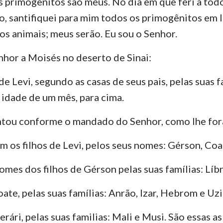
 primogênitos são meus. No dia em que feri a tod
to, santifiquei para mim todos os primogênitos em I
 animais; meus serão. Eu sou o Senhor.
nhor a Moisés no deserto de Sinai:
de Levi, segundo as casas de seus pais, pelas suas f
idade de um mês, para cima.
ntou conforme o mandado do Senhor, como lhe for
am os filhos de Levi, pelos seus nomes: Gérson, Coa
omes dos filhos de Gérson pelas suas famílias: Líbn
oate, pelas suas famílias: Anrão, Izar, Hebrom e Uzi
erári, pelas suas familias: Mali e Musi. São essas as