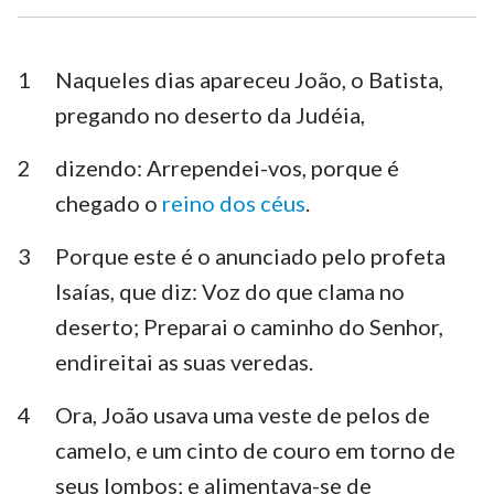
1 Timóteo
2 Timóteo
Tito
Filemón
1
Naqueles dias apareceu João, o Batista,
pregando no deserto da Judéia,
Hebreus
Tiago
2
dizendo: Arrependei-vos, porque é
1 Pedro
2 Pedro
chegado o
reino dos céus
.
1 João
2 João
3
Porque este é o anunciado pelo profeta
3 João
Judas
Isaías, que diz: Voz do que clama no
Apocalipse
deserto; Preparai o caminho do Senhor,
endireitai as suas veredas.
4
Ora, João usava uma veste de pelos de
camelo, e um cinto de couro em torno de
seus lombos; e alimentava-se de