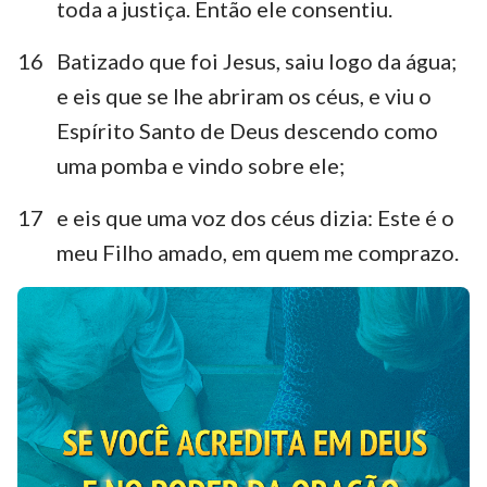
22
23
24
25
26
27
28
toda a justiça. Então ele consentiu.
16
Batizado que foi Jesus, saiu logo da água;
e eis que se lhe abriram os céus, e viu o
Espírito Santo de Deus descendo como
uma pomba e vindo sobre ele;
17
e eis que uma voz dos céus dizia: Este é o
meu Filho amado, em quem me comprazo.