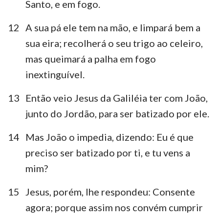
Santo, e em fogo.
12
A sua pá ele tem na mão, e limpará bem a
sua eira; recolherá o seu trigo ao celeiro,
mas queimará a palha em fogo
inextinguível.
13
Então veio Jesus da Galiléia ter com João,
junto do Jordão, para ser batizado por ele.
14
Mas João o impedia, dizendo: Eu é que
preciso ser batizado por ti, e tu vens a
1
2
3
4
5
6
7
mim?
8
9
10
11
12
13
14
15
Jesus, porém, lhe respondeu: Consente
15
16
17
18
19
20
21
agora; porque assim nos convém cumprir