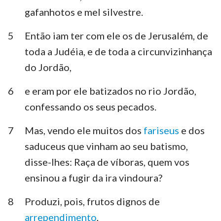
gafanhotos e mel silvestre.
5
Então iam ter com ele os de Jerusalém, de
toda a Judéia, e de toda a circunvizinhança
do Jordão,
6
e eram por ele batizados no rio Jordão,
confessando os seus pecados.
7
Mas, vendo ele muitos dos
fariseus
e dos
saduceus que vinham ao seu batismo,
disse-lhes: Raça de víboras, quem vos
ensinou a fugir da ira vindoura?
8
Produzi, pois, frutos dignos de
arrependimento
,