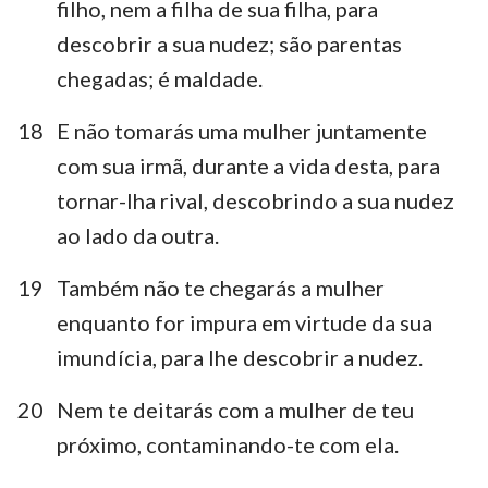
filho, nem a filha de sua filha, para
descobrir a sua nudez; são parentas
chegadas; é maldade.
18
E não tomarás uma mulher juntamente
com sua irmã, durante a vida desta, para
tornar-lha rival, descobrindo a sua nudez
ao lado da outra.
19
Também não te chegarás a mulher
enquanto for impura em virtude da sua
imundícia, para lhe descobrir a nudez.
20
Nem te deitarás com a mulher de teu
próximo, contaminando-te com ela.