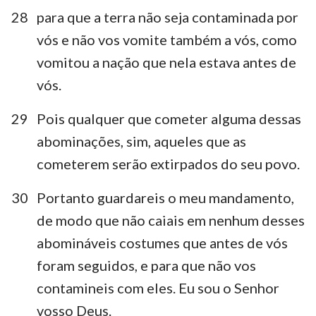
28
para que a terra não seja contaminada por
vós e não vos vomite também a vós, como
vomitou a nação que nela estava antes de
vós.
29
Pois qualquer que cometer alguma dessas
abominações, sim, aqueles que as
cometerem serão extirpados do seu povo.
30
Portanto guardareis o meu mandamento,
de modo que não caiais em nenhum desses
abomináveis costumes que antes de vós
foram seguidos, e para que não vos
contamineis com eles. Eu sou o Senhor
vosso Deus.