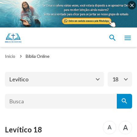
Antigo Testamento
Novo Testamento
Gênesis
Êxodo
Início
Bíblia Online
Levítico
Números
Deuteronômio
Josué
Levítico
18
Juízes
Rute
1 Samuel
2 Samuel
1 Reis
2 Reis
Levítico 18
1 Crônicas
2 Crônicas