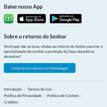
Baixe nosso App
Sobre o retorno do Senhor
Você quer dar as boas-vindas ao retorno do Senhor para ter a
oportunidade de receber a proteção de Deus durante os
desastres?
Conecte-se conosco no Messenger
Introdução
Termos de Uso
|
|
Política de Privacidade
Política de Cookies
|
|
Créditos