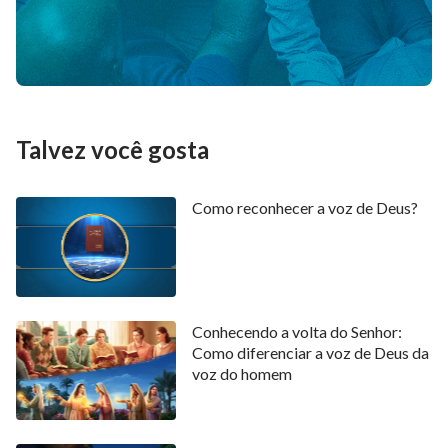
Talvez você gosta
Como reconhecer a voz de Deus?
Conhecendo a volta do Senhor:
Como diferenciar a voz de Deus da
voz do homem