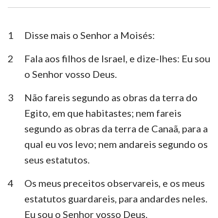
Esdras
Neemias
Ester
Jó
1
Disse mais o Senhor a Moisés:
Salmos
Provérbios
2
Fala aos filhos de Israel, e dize-lhes: Eu sou
o Senhor vosso Deus.
Eclesiastes
Cânticos
3
Não fareis segundo as obras da terra do
Isaías
Jeremias
Egito, em que habitastes; nem fareis
Lamentações
Ezequiel
segundo as obras da terra de Canaã, para a
Daniel
Oséias
qual eu vos levo; nem andareis segundo os
seus estatutos.
Joel
Amós
4
Os meus preceitos observareis, e os meus
Obadias
Jonas
estatutos guardareis, para andardes neles.
Miquéias
Naum
Eu sou o Senhor vosso Deus.