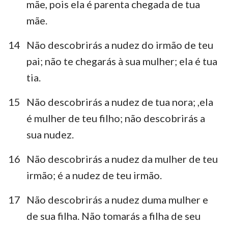
mãe, pois ela é parenta chegada de tua
mãe.
14
Não descobrirás a nudez do irmão de teu
pai; não te chegarás à sua mulher; ela é tua
tia.
15
Não descobrirás a nudez de tua nora; ,ela
é mulher de teu filho; não descobrirás a
sua nudez.
16
Não descobrirás a nudez da mulher de teu
irmão; é a nudez de teu irmão.
17
Não descobrirás a nudez duma mulher e
de sua filha. Não tomarás a filha de seu