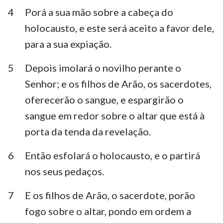
Habacuque
Sofonias
4
Porá a sua mão sobre a cabeça do
holocausto, e este será aceito a favor dele,
Ageu
Zacarias
para a sua expiação.
Malaquias
5
Depois imolará o novilho perante o
Senhor; e os filhos de Arão, os sacerdotes,
oferecerão o sangue, e espargirão o
sangue em redor sobre o altar que está à
porta da tenda da revelação.
6
Então esfolará o holocausto, e o partirá
nos seus pedaços.
7
E os filhos de Arão, o sacerdote, porão
fogo sobre o altar, pondo em ordem a