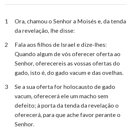
Esdras
Neemias
Ester
Jó
1
Ora, chamou o Senhor a Moisés e, da tenda
da revelação, lhe disse:
Salmos
Provérbios
2
Fala aos filhos de Israel e dize-lhes:
Eclesiastes
Cânticos
Quando algum de vós oferecer oferta ao
Isaías
Jeremias
Senhor, oferecereis as vossas ofertas do
Lamentações
Ezequiel
gado, isto é, do gado vacum e das ovelhas.
Daniel
Oséias
3
Se a sua oferta for holocausto de gado
vacum, oferecerá ele um macho sem
Joel
Amós
defeito; à porta da tenda da revelação o
Obadias
Jonas
oferecerá, para que ache favor perante o
Miquéias
Naum
Senhor.