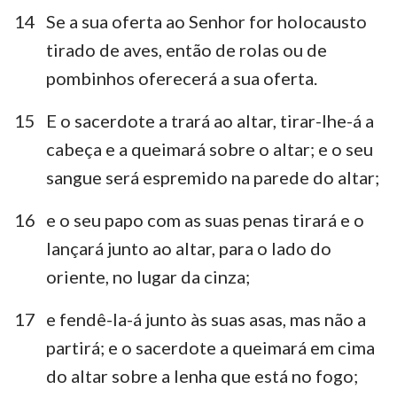
1
2
3
4
5
6
7
14
Se a sua oferta ao Senhor for holocausto
tirado de aves, então de rolas ou de
8
9
10
11
12
13
14
pombinhos oferecerá a sua oferta.
15
16
17
18
19
20
21
22
23
24
25
26
27
15
E o sacerdote a trará ao altar, tirar-lhe-á a
cabeça e a queimará sobre o altar; e o seu
sangue será espremido na parede do altar;
16
e o seu papo com as suas penas tirará e o
lançará junto ao altar, para o lado do
oriente, no lugar da cinza;
17
e fendê-la-á junto às suas asas, mas não a
partirá; e o sacerdote a queimará em cima
do altar sobre a lenha que está no fogo;