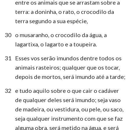
entre os animais que se arrastam sobre a
terra: a doninha, o rato, o crocodilo da
terra segundo a sua espécie,
30
o musaranho, o crocodilo da água, a
lagartixa, o lagarto e a toupeira.
31
Esses vos serão imundos dentre todos os
animais rasteiros; qualquer que os tocar,
depois de mortos, será imundo até a tarde;
32
e tudo aquilo sobre o que cair o cadáver
de qualquer deles será imundo; seja vaso
de madeira, ou vestidura, ou pele, ou saco,
1
2
3
4
5
6
7
seja qualquer instrumento com que se faz
alguma obra, será metido na água, e será
8
9
10
11
12
13
14