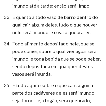
imundo até a tarde; então será limpo.
15
16
17
18
19
20
21
22
23
24
25
26
27
33
E quanto a todo vaso de barro dentro do
qual cair algum deles, tudo o que houver
nele será imundo, e o vaso quebrareis.
34
Todo alimento depositado nele, que se
pode comer, sobre o qual vier água, será
imundo; e toda bebida que se pode beber,
sendo depositada em qualquer destes
vasos será imunda.
35
E tudo aquilo sobre o que cair: alguma
parte dos cadáveres deles será imundo;
seja forno, seja fogão, será quebrado;