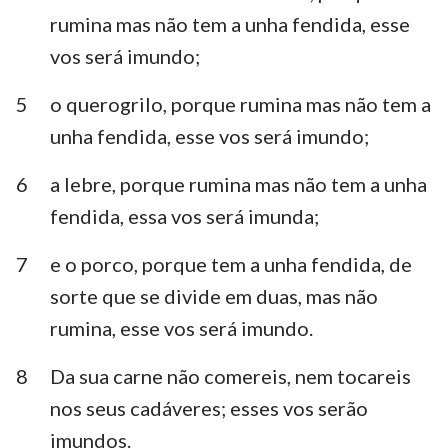
Habacuque
Sofonias
rumina mas não tem a unha fendida, esse
vos será imundo;
Ageu
Zacarias
5
o querogrilo, porque rumina mas não tem a
Malaquias
unha fendida, esse vos será imundo;
6
a lebre, porque rumina mas não tem a unha
fendida, essa vos será imunda;
7
e o porco, porque tem a unha fendida, de
sorte que se divide em duas, mas não
rumina, esse vos será imundo.
8
Da sua carne não comereis, nem tocareis
nos seus cadáveres; esses vos serão
imundos.