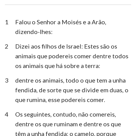
Esdras
Neemias
Ester
Jó
1
Falou o Senhor a Moisés e a Arão,
dizendo-lhes:
Salmos
Provérbios
2
Dizei aos filhos de Israel: Estes são os
Eclesiastes
Cânticos
animais que podereis comer dentre todos
Isaías
Jeremias
os animais que há sobre a terra:
Lamentações
Ezequiel
3
dentre os animais, todo o que tem a unha
Daniel
Oséias
fendida, de sorte que se divide em duas, o
que rumina, esse podereis comer.
Joel
Amós
4
Os seguintes, contudo, não comereis,
Obadias
Jonas
dentre os que ruminam e dentre os que
Miquéias
Naum
têm a unha fendida: o camelo, porque