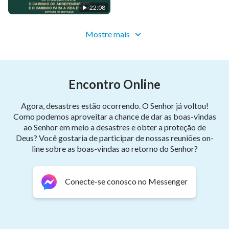
de destaque)
aprende como escapar de seu caráter corrupto,
22:08
tornar-se verdadeiramente obediente a Deus e ser
Mostre mais
salvo por Deus.
Encontro Online
Agora, desastres estão ocorrendo. O Senhor já voltou!
Como podemos aproveitar a chance de dar as boas-vindas
ao Senhor em meio a desastres e obter a proteção de
Deus? Você gostaria de participar de nossas reuniões on-
line sobre as boas-vindas ao retorno do Senhor?
Conecte-se conosco no Messenger