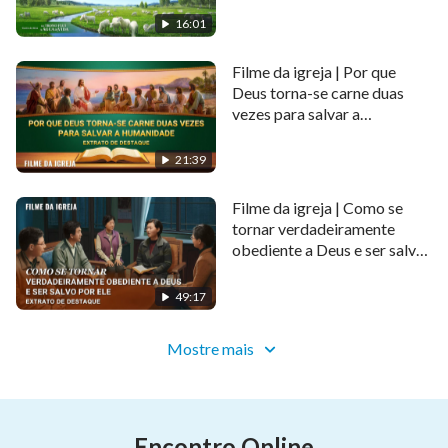
eterna (Extrato de destaque)
16:01
Filme da igreja | Por que
Deus torna-se carne duas
vezes para salvar a
humanidade (Extrato de
destaque)
21:39
Filme da igreja | Como se
tornar verdadeiramente
obediente a Deus e ser salvo
por Ele (Extrato de destaque)
49:17
Mostre mais
Encontro Online