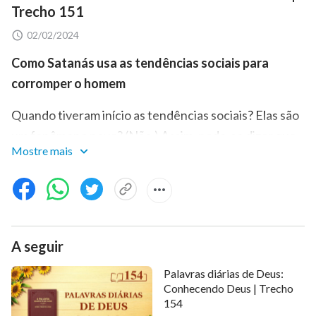
Trecho 151
02/02/2024
Como Satanás usa as tendências sociais para
corromper o homem
Quando tiveram início as tendências sociais? Elas são
um fenômeno novo? (Não.) Assim, pode-se dizer que
Mostre mais
as tendências sociais passaram a existir quando
Satanás começou a corromper as pessoas? (Sim.) O
que as tendências sociais incluem? (Estilo de vestir e
maquiagem.) Isso é algo com que as pessoas
frequentemente têm contato. Estilo de vestir, moda e
A seguir
tendências, isso é um pequeno aspecto. Há algo mais?
Palavras diárias de Deus:
Os ditos populares de que as pessoas falam com
Conhecendo Deus | Trecho
frequência também contam? Os estilos de vida que as
154