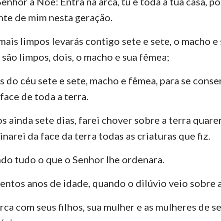
enhor a Noé: Entra na arca, tu e toda a tua casa, p
Números
Lucas
Jo
ante de mim nesta geração.
29
30
31
32
33
34
Josué
Atos
Ro
36
37
38
39
40
41
mais limpos levarás contigo sete e sete, o macho e
Rute
1 Coríntios
2 
 são limpos, dois, o macho e sua fêmea;
43
44
45
46
47
48
2 Samuel
Gálatas
Ef
50
 do céu sete e sete, macho e fêmea, para se conse
2 Reis
Filipenses
Co
face de toda a terra.
2 Crônicas
1 Tessalonicenses
2 
 ainda sete dias, farei chover sobre a terra quare
Neemias
1 Timóteo
2 
inarei da face da terra todas as criaturas que fiz.
Jó
Tito
Fi
do tudo o que o Senhor lhe ordenara.
Provérbios
Hebreus
Ti
entos anos de idade, quando o dilúvio veio sobre a
Cânticos
1 Pedro
2 
ca com seus filhos, sua mulher e as mulheres de se
Jeremias
1 João
2 