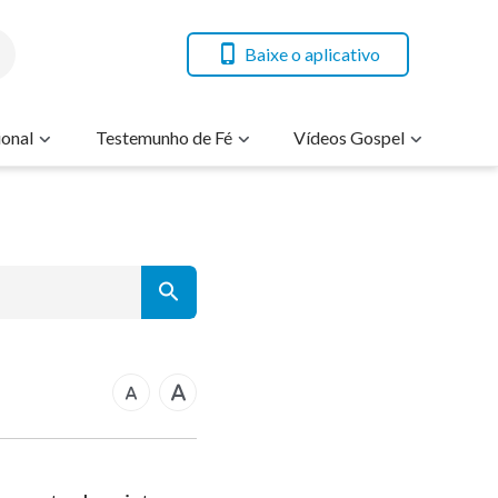
Baixe o aplicativo
onal
Testemunho de Fé
Vídeos Gospel
7
14
21
rcos
28