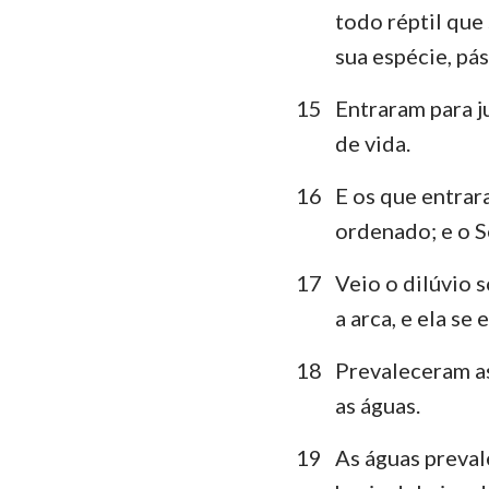
todo réptil que
sua espécie, pá
15
Entraram para j
de vida.
16
E os que entrar
ordenado; e o S
17
Veio o dilúvio 
a arca, e ela se
18
Prevaleceram as
as águas.
19
As águas preval