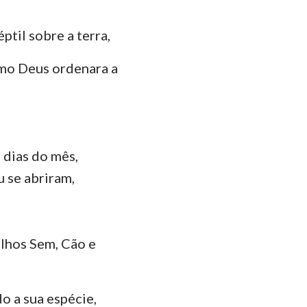
das
ptil sobre a terra,
omo Deus ordenara a
 dias do mês,
u se abriram,
ilhos Sem, Cão e
o a sua espécie,