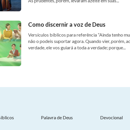
As prudentes, porém, levaram azeite em suas...
Como discernir a voz de Deus
Versículos bíblicos para referência “Ainda tenho muito que vos dizer; mas vós
não o podeis suportar agora. Quando vier, porém, aq
verdade, ele vos guiará a toda a verdade; porque...
íblicos
Palavra de Deus
Devocional