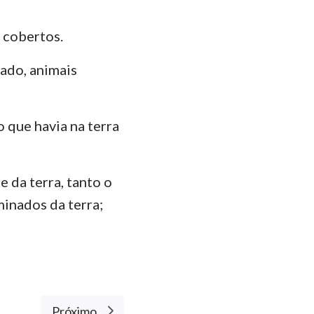
 cobertos.
gado, animais
o que havia na terra
 da terra, tanto o
minados da terra;
Próximo