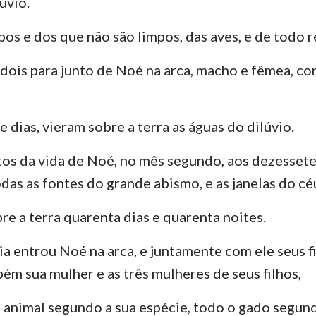
úvio.
Ezequiel
3 João
Ju
os e dos que não são limpos, das aves, e de todo ré
Oséias
Apocalipse
 dois para junto de Noé na arca, macho e fêmea, c
Amós
Jonas
 dias, vieram sobre a terra as águas do dilúvio.
Naum
os da vida de Noé, no mês segundo, aos dezessete
as as fontes do grande abismo, e as janelas do cé
Sofonias
Zacarias
re a terra quarenta dias e quarenta noites.
 entrou Noé na arca, e juntamente com ele seus f
ém sua mulher e as três mulheres de seus filhos,
 animal segundo a sua espécie, todo o gado segund