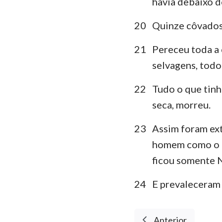
havia debaixo d
20
Quinze côvados 
21
Pereceu toda a 
selvagens, todo
22
Tudo o que tinh
seca, morreu.
23
Assim foram ext
homem como o ga
ficou somente N
24
E prevaleceram 
Anterior