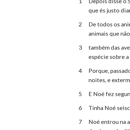
1
Depois disse o S
Levítico
que és justo di
Deuteronômio
2
De todos os ani
Juízes
animais que não
1 Samuel
3
também das aves
1 Reis
espécie sobre a 
1 Crônicas
4
Porque, passados
Esdras
noites, e exterm
Ester
5
E Noé fez segun
Salmos
6
Tinha Noé seisc
Eclesiastes
7
Noé entrou na ar
Isaías