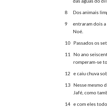
das águas do dil
Lamentações
8
Dos animais limp
Daniel
9
entraram dois a
Joel
Noé.
Obadias
10
Passados os sete
Miquéias
11
No ano seiscent
romperam-se tod
Habacuque
Ageu
12
e caiu chuva sob
Malaquias
13
Nesse mesmo dia
Jafé, como tamb
14
e com eles todo