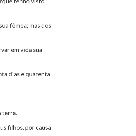
orque tenho visto
ão
35
manos
42
 sua fêmea; mas dos
Coríntios
49
ésios
rvar em vida sua
lossenses
Tessalonicenses
nta dias e quarenta
Timóteo
lemón
ago
 terra.
Pedro
us filhos, por causa
João