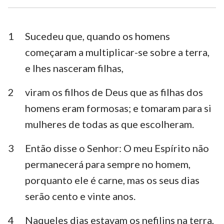
Esdras
Neemias
Ester
Jó
1
Sucedeu que, quando os homens
começaram a multiplicar-se sobre a terra,
Salmos
Provérbios
e lhes nasceram filhas,
Eclesiastes
Cânticos
2
viram os filhos de Deus que as filhas dos
Isaías
Jeremias
homens eram formosas; e tomaram para si
Lamentações
Ezequiel
mulheres de todas as que escolheram.
Daniel
Oséias
3
Então disse o Senhor: O meu Espírito não
permanecerá para sempre no homem,
Joel
Amós
porquanto ele é carne, mas os seus dias
Obadias
Jonas
serão cento e vinte anos.
Miquéias
Naum
4
Naqueles dias estavam os nefilins na terra,