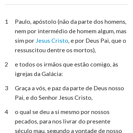
1 Timóteo
2 Timóteo
Tito
Filemón
1
Paulo, apóstolo (não da parte dos homens,
nem por intermédio de homem algum, mas
Hebreus
Tiago
sim por
Jesus Cristo
, e por Deus Pai, que o
1 Pedro
2 Pedro
ressuscitou dentre os mortos),
1 João
2 João
2
e todos os irmãos que estão comigo, às
3 João
Judas
igrejas da Galácia:
Apocalipse
3
Graça a vós, e paz da parte de Deus nosso
Pai, e do Senhor Jesus Cristo,
4
o qual se deu a si mesmo por nossos
pecados, para nos livrar do presente
século mau, segundo a vontade de nosso