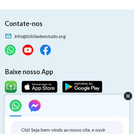
Contate-nos
info@bibliadeestudo.org
Baixe nosso App
Sobre o retorno do Senhor
Você quer dar as boas-vindas ao retorno do Senhor para ter a
oportunidade de receber a proteção de Deus durante os
Olá! Seja bem-vindo ao nosso site. e ouvir
desastres?