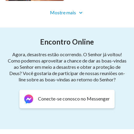
perseguir aqueles que testemunham por Deus Todo-
Poderoso. Suas ações ofendem gravemente o caráter
Mostre mais
de Deus e os sujeitam à Sua maldição, pois enquanto
Wang Sen está a caminho de prender algumas
pessoas que estão pregando o evangelho do reino,
Encontro Online
ele sofre um acidente de carro e morre na ocasião. Gu
Shoucheng agora vive com medo e em desespero,
Agora, desastres estão ocorrendo. O Senhor já voltou!
Como podemos aproveitar a chance de dar as boas-vindas
sempre tomado pelo pânico. Ele se pergunta o tempo
ao Senhor em meio a desastres e obter a proteção de
todo: "Será que minha condenação de Deus Todo-
Deus? Você gostaria de participar de nossas reuniões on-
Poderoso equivale a pregar Deus na cruz outra vez?".
line sobre as boas-vindas ao retorno do Senhor?
Conecte-se conosco no Messenger