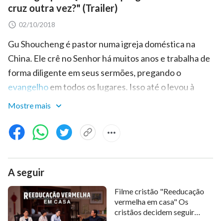
cruz outra vez?" (Trailer)
02/10/2018
Gu Shoucheng é pastor numa igreja doméstica na
China. Ele crê no Senhor há muitos anos e trabalha de
forma diligente em seus sermões, pregando o
evangelho
em todos os lugares. Isso até o levou à
prisão por 12 anos. Após ser libertado, Gu Shoucheng
Mostre mais
seguiu trabalhando na igreja. Mas quando o
evangelho de Deus Todo-Poderoso a respeito de Seu
reino aparece em sua igreja, ele não busca ou
investiga, mas prefere confiar em suas próprias
A seguir
noções e imaginações para condenar a obra de Deus
nos últimos dias. Ele faz de tudo para disseminar
Filme cristão "Reeducação
noções e mentiras que interfiram e impeçam os fiéis
vermelha em casa" Os
cristãos decidem seguir
de aceitarem o caminho verdadeiro. Mas foi