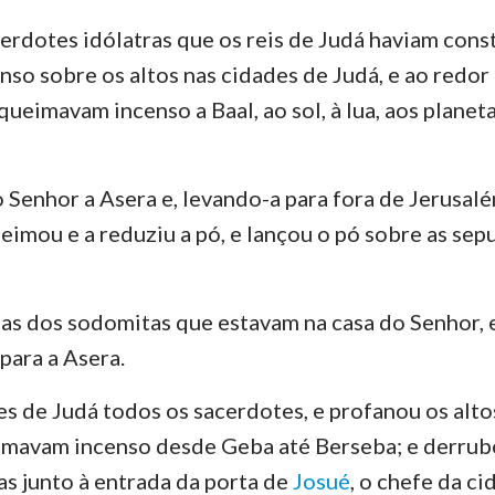
cerdotes idólatras que os reis de Judá haviam cons
Ezequiel
3 João
Ju
so sobre os altos nas cidades de Judá, e ao redor
Oséias
Apocalipse
eimavam incenso a Baal, ao sol, à lua, aos planeta
Amós
Jonas
 Senhor a Asera e, levando-a para fora de Jerusalé
eimou e a reduziu a pó, e lançou o pó sobre as sepu
Naum
Sofonias
as dos sodomitas que estavam na casa do Senhor,
Zacarias
para a Asera.
es de Judá todos os sacerdotes, e profanou os alt
mavam incenso desde Geba até Berseba; e derrubo
as junto à entrada da porta de
Josué
, o chefe da c