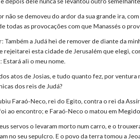
; e depois dele nunca se levantou outro semelhante
r não se demoveu do ardor da sua grande ira, com
 de todas as provocações com que Manassés o prov
r: Também a Judá hei de remover de diante da min
, e rejeitarei esta cidade de Jerusalém que elegi, 
: Estará ali o meu nome.
dos atos de Josias, e tudo quanto fez, por ventura 
nicas dos reis de Judá?
biu Faraó-Neco, rei do Egito, contra o rei da Assíri
e foi ao encontro; e Faraó-Neco o matou em Megido,
us servos o levaram morto num carro, e o trouxer
am no seu sepulcro. E o povo da terra tomou a Jeoac