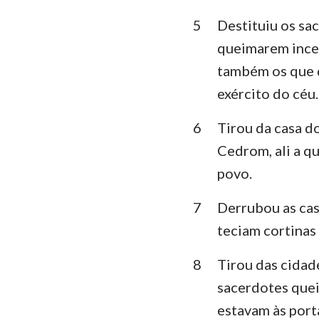
5
Destituiu os sa
Lamentações
queimarem incen
Daniel
também os que qu
Joel
exército do céu.
Obadias
6
Tirou da casa do
Cedrom, ali a qu
Miquéias
povo.
Habacuque
7
Derrubou as cas
Ageu
teciam cortinas 
Malaquias
8
Tirou das cidad
sacerdotes quei
estavam às port