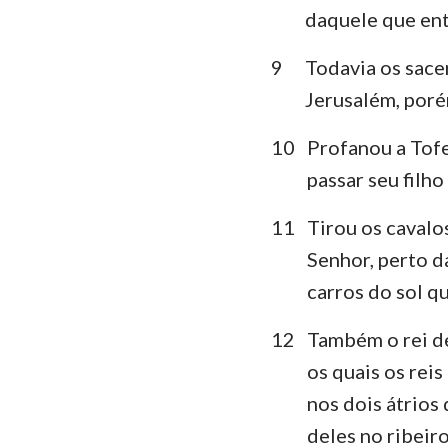
daquele que ent
9
Todavia os sace
Jerusalém, poré
10
Profanou a Tofe
passar seu filho
11
Tirou os cavalo
Senhor, perto d
carros do sol q
12
Também o rei de
os quais os rei
nos dois átrios 
deles no ribeir