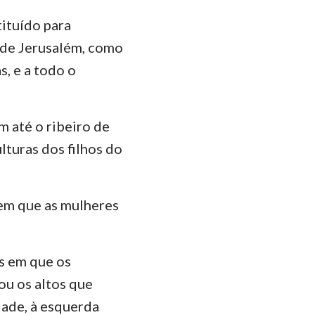
tituído para
das
 de Jerusalém, como
s, e a todo o
m até o ribeiro de
lturas dos filhos do
 em que as mulheres
os em que os
u os altos que
idade, à esquerda