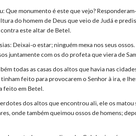
u: Que monumento é este que vejo? Responderam-
ultura do homem de Deus que veio de Judá e predis
contra este altar de Betel.
sias: Deixai-o estar; ninguém mexa nos seus ossos.
ssos juntamente com os do profeta que viera de Sam
mbém todas as casas dos altos que havia nas cidade
l tinham feito para provocarem o Senhor à ira, e l
a feito em Betel.
cerdotes dos altos que encontrou ali, ele os matou
tares, onde também queimou ossos de homens; depo