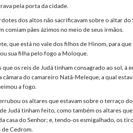
rava pela porta da cidade.
rdotes dos altos não sacrificavam sobre o altar d
m comiam pães ázimos no meio de seus irmãos.
te, que está no vale dos filhos de Hinom, para qu
 ou sua filha pelo fogo a Moloque.
s que os reis de Judá tinham consagrado ao sol, à 
a câmara do camareiro Natã-Meleque, a qual estava
ueimou a fogo.
rrubou os altares que estavam sobre o terraço do
s de Judá tinham feito, como também os altares qu
da casa do Senhor; e, tendo-os esmigalhado, os tiro
o de Cedrom.