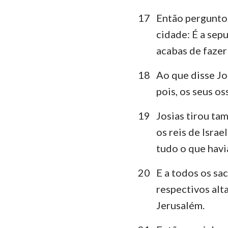
17
Então pergunto
cidade: É a sep
acabas de fazer 
18
Ao que disse Jo
pois, os seus o
19
Josias tirou ta
os reis de Israe
tudo o que havi
20
E a todos os sa
respectivos al
Jerusalém.