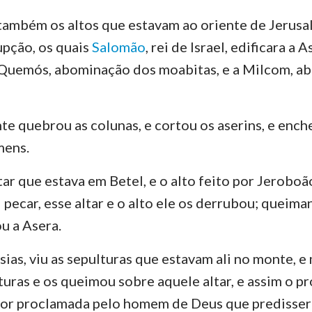
também os altos que estavam ao oriente de Jerusal
pção, os quais
Salomão
, rei de Israel, edificara a
 Quemós, abominação dos moabitas, e a Milcom, ab
 quebrou as colunas, e cortou os aserins, e enche
mens.
ar que estava em Betel, e o alto feito por Jeroboã
l pecar, esse altar e o alto ele os derrubou; queima
u a Asera.
sias, viu as sepulturas que estavam ali no monte, e
turas e os queimou sobre aquele altar, e assim o p
or proclamada pelo homem de Deus que predissera