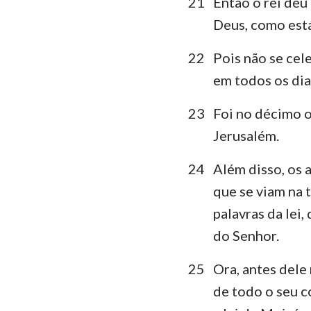
21
Então o rei deu
Deus, como está
22
Pois não se cele
em todos os dia
23
Foi no décimo o
Jerusalém.
24
Além disso, os a
que se viam na t
palavras da lei,
do Senhor.
25
Ora, antes dele
de todo o seu c