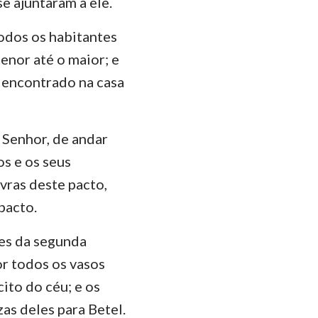
e ajuntaram a ele.
ão
manos
todos os habitantes
enor até o maior; e
Coríntios
a encontrado na casa
ésios
lossenses
 Senhor, de andar
Tessalonicenses
s e os seus
vras deste pacto,
Timóteo
pacto.
lemón
es da segunda
ago
or todos os vasos
Pedro
cito do céu; e os
as deles para Betel.
João