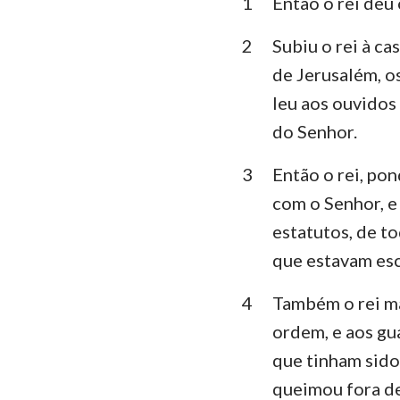
1
Então o rei deu 
Levítico
Deuteronômio
2
Subiu o rei à c
de Jerusalém, os
Juízes
leu aos ouvidos 
1 Samuel
do Senhor.
1 Reis
3
Então o rei, po
1 Crônicas
com o Senhor, e
estatutos, de t
Esdras
que estavam escr
Ester
4
Também o rei ma
Salmos
ordem, e aos gu
Eclesiastes
que tinham sido 
queimou fora de
Isaías