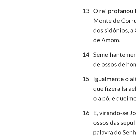
13
O rei profanou 
Monte de Corru
dos sidônios, a
de Amom.
14
Semelhantemente
de ossos de ho
15
Igualmente o alt
que fizera Israe
o a pó, e queimo
16
E, virando-se Jo
ossos das sepul
palavra do Senh