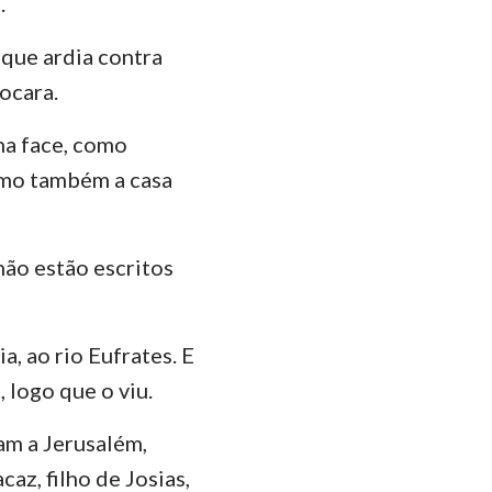
.
 que ardia contra
ocara.
ha face, como
como também a casa
não estão escritos
a, ao rio Eufrates. E
 logo que o viu.
am a Jerusalém,
az, filho de Josias,