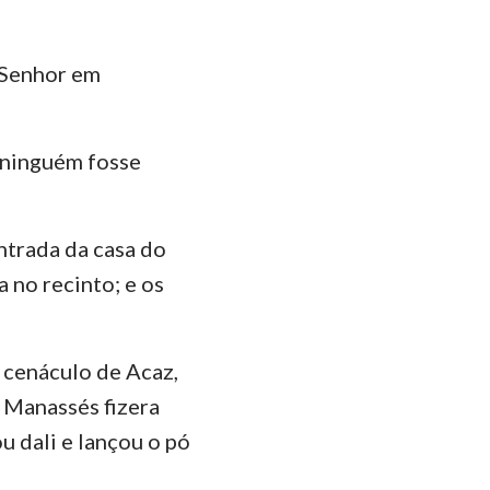
o Senhor em
e ninguém fosse
entrada da casa do
 no recinto; e os
 cenáculo de Acaz,
e Manassés fizera
u dali e lançou o pó