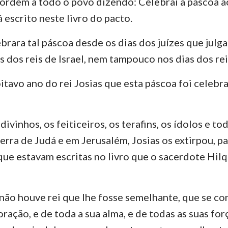
 ordem a todo o povo dizendo: Celebrai a páscoa 
 escrito neste livro do pacto.
brara tal páscoa desde os dias dos juízes que julga
s dos reis de Israel, nem tampouco nos dias dos rei
itavo ano do rei Josias que esta páscoa foi celeb
divinhos, os feiticeiros, os terafins, os ídolos e 
erra de Judá e em Jerusalém, Josias os extirpou, p
 que estavam escritas no livro que o sacerdote Hilq
 não houve rei que lhe fosse semelhante, que se c
oração, e de toda a sua alma, e de todas as suas fo