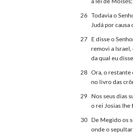
a lei de Moisés
26
Todavia o Senho
Judá por causa
27
E disse o Senho
removi a Israel
da qual eu disse
28
Ora, o restante 
no livro das crô
29
Nos seus dias su
o rei Josias lh
30
De Megido os se
onde o sepultar