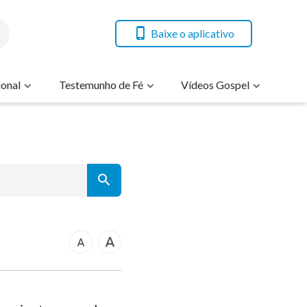
Baixe o aplicativo
onal
Testemunho de Fé
Vídeos Gospel
7
14
21
rcos