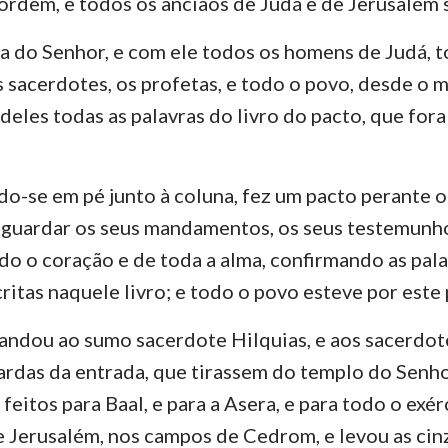
ordem, e todos os anciãos de Judá e de Jerusalém s
Números
Lucas
Jo
Josué
Atos
Ro
asa do Senhor, e com ele todos os homens de Judá, 
 sacerdotes, os profetas, e todo o povo, desde o m
Rute
1 Coríntios
2 
deles todas as palavras do livro do pacto, que for
2 Samuel
Gálatas
Ef
2 Reis
Filipenses
Co
ndo-se em pé junto à coluna, fez um pacto perante o
2 Crônicas
1 Tessalonicenses
2 
 guardar os seus mandamentos, os seus testemunho
odo o coração e de toda a alma, confirmando as pala
Neemias
1 Timóteo
2 
itas naquele livro; e todo o povo esteve por este 
Jó
Tito
Fi
ndou ao sumo sacerdote Hilquias, e aos sacerdot
Provérbios
Hebreus
Ti
ardas da entrada, que tirassem do templo do Senh
Cânticos
1 Pedro
2 
feitos para Baal, e para a Asera, e para todo o exér
 Jerusalém, nos campos de Cedrom, e levou as cinz
Jeremias
1 João
2 