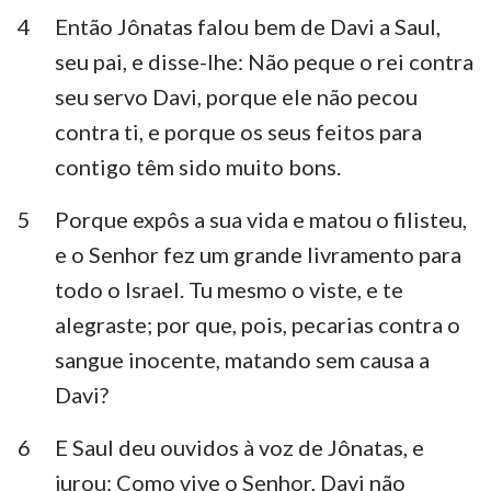
Habacuque
Sofonias
4
Então Jônatas falou bem de Davi a Saul,
seu pai, e disse-lhe: Não peque o rei contra
Ageu
Zacarias
seu servo Davi, porque ele não pecou
Malaquias
contra ti, e porque os seus feitos para
contigo têm sido muito bons.
5
Porque expôs a sua vida e matou o filisteu,
e o Senhor fez um grande livramento para
todo o Israel. Tu mesmo o viste, e te
alegraste; por que, pois, pecarias contra o
sangue inocente, matando sem causa a
Davi?
6
E Saul deu ouvidos à voz de Jônatas, e
jurou: Como vive o Senhor, Davi não