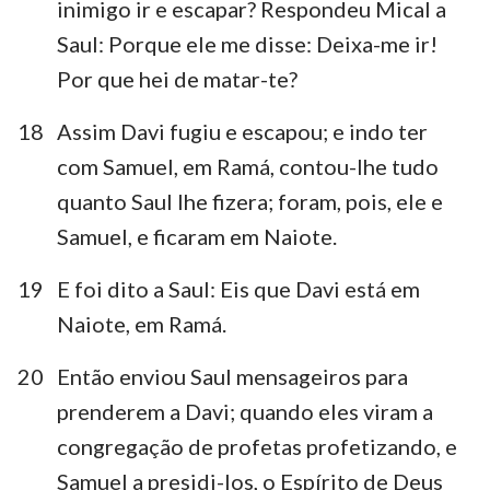
inimigo ir e escapar? Respondeu Mical a
Saul: Porque ele me disse: Deixa-me ir!
Por que hei de matar-te?
1
2
3
4
5
6
7
18
Assim Davi fugiu e escapou; e indo ter
com Samuel, em Ramá, contou-lhe tudo
8
9
10
11
12
13
14
quanto Saul lhe fizera; foram, pois, ele e
15
16
17
18
19
20
21
Samuel, e ficaram em Naiote.
22
23
24
25
26
27
28
19
E foi dito a Saul: Eis que Davi está em
29
30
31
Naiote, em Ramá.
20
Então enviou Saul mensageiros para
prenderem a Davi; quando eles viram a
congregação de profetas profetizando, e
Samuel a presidi-los, o Espírito de Deus