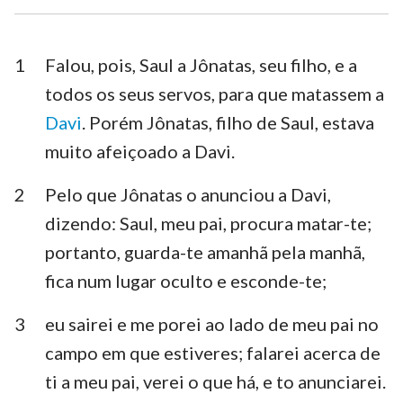
Esdras
Neemias
Ester
Jó
1
Falou, pois, Saul a Jônatas, seu filho, e a
todos os seus servos, para que matassem a
Salmos
Provérbios
Davi
. Porém Jônatas, filho de Saul, estava
Eclesiastes
Cânticos
muito afeiçoado a Davi.
Isaías
Jeremias
2
Pelo que Jônatas o anunciou a Davi,
Lamentações
Ezequiel
dizendo: Saul, meu pai, procura matar-te;
portanto, guarda-te amanhã pela manhã,
Daniel
Oséias
fica num lugar oculto e esconde-te;
Joel
Amós
3
eu sairei e me porei ao lado de meu pai no
Obadias
Jonas
campo em que estiveres; falarei acerca de
Miquéias
Naum
ti a meu pai, verei o que há, e to anunciarei.