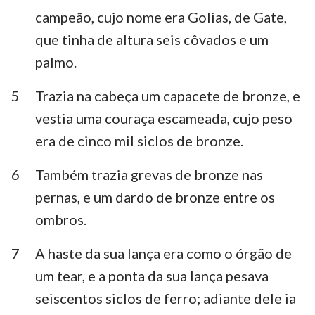
Habacuque
Sofonias
campeão, cujo nome era Golias, de Gate,
que tinha de altura seis côvados e um
Ageu
Zacarias
palmo.
Malaquias
5
Trazia na cabeça um capacete de bronze, e
vestia uma couraça escameada, cujo peso
era de cinco mil siclos de bronze.
6
Também trazia grevas de bronze nas
pernas, e um dardo de bronze entre os
ombros.
7
A haste da sua lança era como o órgão de
um tear, e a ponta da sua lança pesava
seiscentos siclos de ferro; adiante dele ia