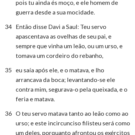
pois tu ainda és moço, e ele homem de
guerra desde a sua mocidade.
34
Então disse Davi a Saul: Teu servo
apascentava as ovelhas de seu pai, e
sempre que vinha um leão, ou um urso, e
tomava um cordeiro do rebanho,
35
eu saía após ele, e o matava, e lho
arrancava da boca; levantando-se ele
1
2
3
4
5
6
7
contra mim, segurava-o pela queixada, e o
8
9
10
11
12
13
14
feria e matava.
15
16
17
18
19
20
21
36
O teu servo matava tanto ao leão como ao
22
23
24
25
26
27
28
urso; e este incircunciso filisteu será como
29
30
31
um deles, porquanto afrontou os exércitos