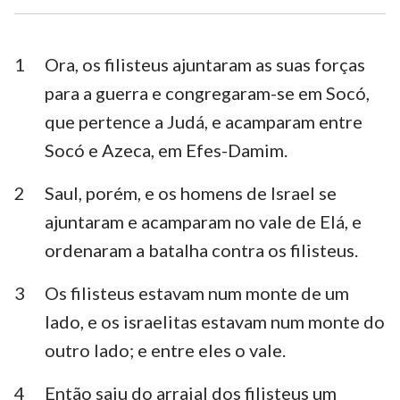
Esdras
Neemias
Ester
Jó
1
Ora, os filisteus ajuntaram as suas forças
para a guerra e congregaram-se em Socó,
Salmos
Provérbios
que pertence a Judá, e acamparam entre
Eclesiastes
Cânticos
Socó e Azeca, em Efes-Damim.
Isaías
Jeremias
2
Saul, porém, e os homens de Israel se
Lamentações
Ezequiel
ajuntaram e acamparam no vale de Elá, e
ordenaram a batalha contra os filisteus.
Daniel
Oséias
3
Os filisteus estavam num monte de um
Joel
Amós
lado, e os israelitas estavam num monte do
Obadias
Jonas
outro lado; e entre eles o vale.
Miquéias
Naum
4
Então saiu do arraial dos filisteus um