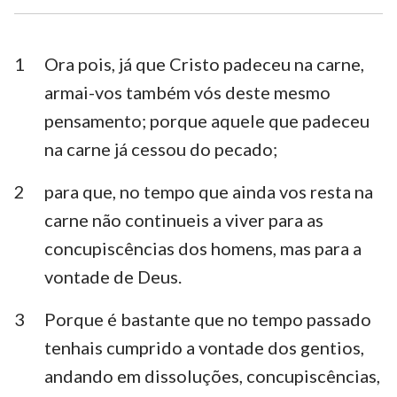
1 Timóteo
2 Timóteo
Tito
Filemón
1
Ora pois, já que Cristo padeceu na carne,
armai-vos também vós deste mesmo
Hebreus
Tiago
pensamento; porque aquele que padeceu
1 Pedro
2 Pedro
na carne já cessou do pecado;
1 João
2 João
2
para que, no tempo que ainda vos resta na
3 João
Judas
carne não continueis a viver para as
concupiscências dos homens, mas para a
Apocalipse
vontade de Deus.
3
Porque é bastante que no tempo passado
tenhais cumprido a vontade dos gentios,
andando em dissoluções, concupiscências,