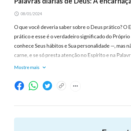
Palavras diárias de Deus: A encarnaç
08/01/2024
O que você deveria saber sobre o Deus prático? O E
prático e esse é o verdadeiro significado do Própri
conhece Seus hábitos e Sua personalidade —, mas não
carne, e se só presta atenção no Espírito e na Palav
da obra do Espírito de Deus no Deus prático, então
Mostre mais
conhecimento do Deus prático inclui conhecer e ex
princípios da obra do Espírito Santo, e como o Espír
saber que toda ação de Deus na carne é dirigida pelo
direta do Espírito. Assim, se você deseja conhecer 
Deus opera em humanidade e em divindade; isto, por 
quais todo mundo se envolve.