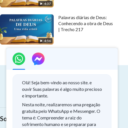
4:37
Palavras diárias de Deus:
Conhecendo a obra de Deus
| Trecho 217
4:56
Olá! Seja bem-vindo ao nosso site. e
ouvir Suas palavras é algo muito precioso
Testemunho de Fé
Vídeos Gospel
e importante.
Nesta noite, realizaremos uma pregação
gratuita pelo WhatsApp e Messenger. O
Sobre o retorno do Senhor
tema é: Compreender a raiz do
sofrimento humano e se preparar para