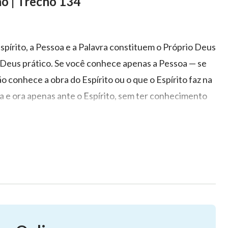
ão | Trecho 134
spírito, a Pessoa e a Palavra constituem o Próprio Deus
o Deus prático. Se você conhece apenas a Pessoa — se
 conhece a obra do Espírito ou o que o Espírito faz na
ra e ora apenas ante o Espírito, sem ter conhecimento
 isso prova que você não conhece o Deus prático. O
perimentar Suas palavras e compreender as regras e os
ito de Deus opera na carne. Portanto, também, inclui
 Espírito e que as palavras que Ele diz são a expressão
o Deus prático, em primeiro lugar deve saber como
sua vez, diz respeito às expressões do Espírito, com as