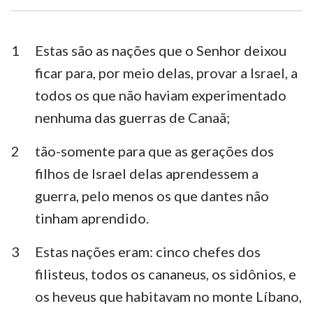
Esdras
Neemias
Ester
Jó
1
Estas são as nações que o Senhor deixou
ficar para, por meio delas, provar a Israel, a
Salmos
Provérbios
todos os que não haviam experimentado
Eclesiastes
Cânticos
nenhuma das guerras de Canaã;
Isaías
Jeremias
2
tão-somente para que as gerações dos
Lamentações
Ezequiel
filhos de Israel delas aprendessem a
guerra, pelo menos os que dantes não
Daniel
Oséias
tinham aprendido.
Joel
Amós
3
Estas nações eram: cinco chefes dos
Obadias
Jonas
filisteus, todos os cananeus, os sidônios, e
Miquéias
Naum
os heveus que habitavam no monte Líbano,