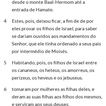
desde o monte Baal-Hermom até a
Habacuque
Sofonias
entrada de Hamate.
Ageu
Zacarias
4
Estes, pois, deixou ficar, a fim de de por
Malaquias
eles provar os filhos de Israel, para saber
se dariam ouvidos aos mandamentos do
Senhor, que ele tinha ordenado a seus pais
por intermédio de Moisés.
5
Habitando, pois, os filhos de Israel entre
os cananeus, os heteus, os amorreus, os
perizeus, os heveus e os jebuseus.
6
tomaram por mulheres as filhas deles, e
deram as suas filhas aos filhos dos mesmos,
e serviram aos seus deuses.