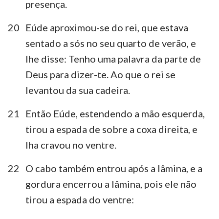
presença.
20
Eúde aproximou-se do rei, que estava
sentado a sós no seu quarto de verão, e
lhe disse: Tenho uma palavra da parte de
Deus para dizer-te. Ao que o rei se
1
2
3
4
5
6
7
levantou da sua cadeira.
8
9
10
11
12
13
14
21
Então Eúde, estendendo a mão esquerda,
15
16
17
18
19
20
21
tirou a espada de sobre a coxa direita, e
lha cravou no ventre.
22
O cabo também entrou após a lâmina, e a
gordura encerrou a lâmina, pois ele não
tirou a espada do ventre: