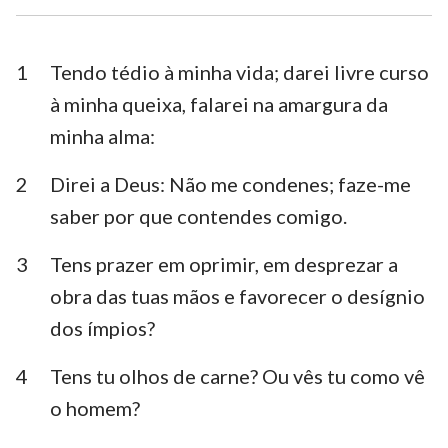
Esdras
Neemias
Ester
Jó
1
Tendo tédio à minha vida; darei livre curso
à minha queixa, falarei na amargura da
Salmos
Provérbios
minha alma:
Eclesiastes
Cânticos
2
Direi a Deus: Não me condenes; faze-me
Isaías
Jeremias
saber por que contendes comigo.
Lamentações
Ezequiel
3
Tens prazer em oprimir, em desprezar a
Daniel
Oséias
obra das tuas mãos e favorecer o desígnio
dos ímpios?
Joel
Amós
4
Tens tu olhos de carne? Ou vês tu como vê
Obadias
Jonas
o homem?
Miquéias
Naum