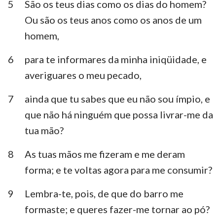
5
São os teus dias como os dias do homem?
Habacuque
Sofonias
Ou são os teus anos como os anos de um
Ageu
Zacarias
homem,
Malaquias
6
para te informares da minha iniqüidade, e
averiguares o meu pecado,
7
ainda que tu sabes que eu não sou ímpio, e
que não há ninguém que possa livrar-me da
tua mão?
8
As tuas mãos me fizeram e me deram
forma; e te voltas agora para me consumir?
9
Lembra-te, pois, de que do barro me
formaste; e queres fazer-me tornar ao pó?