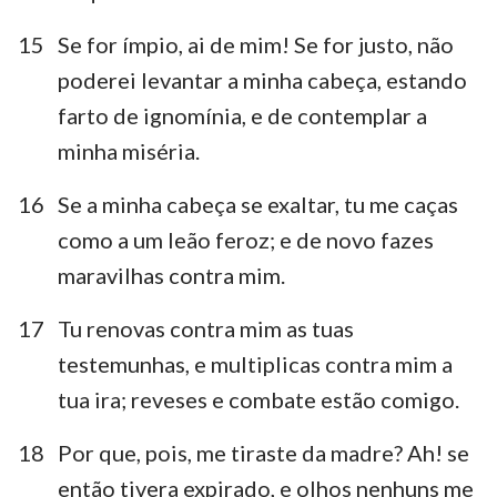
15
Se for ímpio, ai de mim! Se for justo, não
poderei levantar a minha cabeça, estando
farto de ignomínia, e de contemplar a
minha miséria.
16
Se a minha cabeça se exaltar, tu me caças
como a um leão feroz; e de novo fazes
maravilhas contra mim.
17
Tu renovas contra mim as tuas
testemunhas, e multiplicas contra mim a
tua ira; reveses e combate estão comigo.
18
Por que, pois, me tiraste da madre? Ah! se
1
2
3
4
5
6
7
então tivera expirado, e olhos nenhuns me