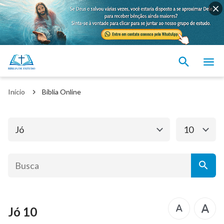
Antigo Testamento
Novo Testamento
Gênesis
Êxodo
Início
Bíblia Online
Levítico
Números
Deuteronômio
Josué
Jó
10
Juízes
Rute
1 Samuel
2 Samuel
1 Reis
2 Reis
Jó 10
1 Crônicas
2 Crônicas