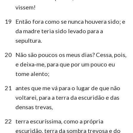
vissem!
8
9
10
11
12
13
14
15
16
17
18
19
20
21
19
Então fora como se nunca houvera sido; e
da madre teria sido levado para a
22
23
24
25
26
27
28
sepultura.
29
30
31
32
33
34
35
36
37
38
39
40
41
42
20
Não são poucos os meus dias? Cessa, pois,
e deixa-me, para que por um pouco eu
tome alento;
21
antes que me vá para o lugar de que não
voltarei, para a terra da escuridão e das
densas trevas,
22
terra escuríssima, como a própria
escuridão, terra da sombra trevosa e do