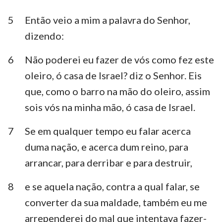
Habacuque
Sofonias
5
Então veio a mim a palavra do Senhor,
Ageu
Zacarias
dizendo:
Malaquias
6
Não poderei eu fazer de vós como fez este
oleiro, ó casa de Israel? diz o Senhor. Eis
que, como o barro na mão do oleiro, assim
sois vós na minha mão, ó casa de Israel.
7
Se em qualquer tempo eu falar acerca
duma nação, e acerca dum reino, para
arrancar, para derribar e para destruir,
8
e se aquela nação, contra a qual falar, se
converter da sua maldade, também eu me
arrependerei do mal que intentava fazer-