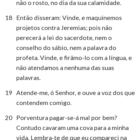
1
2
3
4
5
6
7
não o rosto, no dia da sua calamidade.
8
9
10
11
12
13
14
18
Então disseram: Vinde, e maquinemos
15
16
17
18
19
20
21
projetos contra Jeremias; pois não
perecerá a lei do sacerdote, nem o
22
23
24
25
26
27
28
conselho do sábio, nem a palavra do
29
30
31
32
33
34
35
profeta. Vinde, e firâmo-lo com a língua, e
36
37
38
39
40
41
42
não atendamos a nenhuma das suas
43
44
45
46
47
48
49
palavras.
50
51
52
19
Atende-me, ó Senhor, e ouve a voz dos que
contendem comigo.
20
Porventura pagar-se-á mal por bem?
Contudo cavaram uma cova para a minha
vida. Lembra-te de que eu compareci na