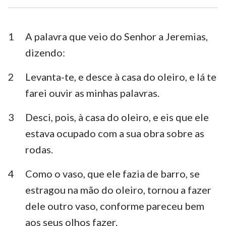
Esdras
Neemias
Ester
Jó
1
A palavra que veio do Senhor a Jeremias,
dizendo:
Salmos
Provérbios
2
Levanta-te, e desce à casa do oleiro, e lá te
Eclesiastes
Cânticos
farei ouvir as minhas palavras.
Isaías
Jeremias
3
Desci, pois, à casa do oleiro, e eis que ele
Lamentações
Ezequiel
estava ocupado com a sua obra sobre as
Daniel
Oséias
rodas.
Joel
Amós
4
Como o vaso, que ele fazia de barro, se
estragou na mão do oleiro, tornou a fazer
Obadias
Jonas
dele outro vaso, conforme pareceu bem
Miquéias
Naum
aos seus olhos fazer.