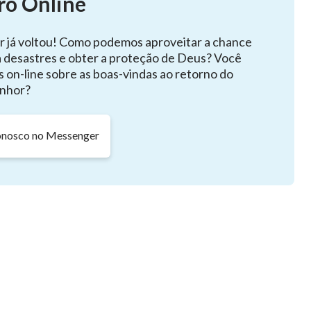
ro Online
 forte — como pode esse tipo de jovem possuir a
r já voltou! Como podemos aproveitar a chance
ão pode dar
testemunho
? Como pode alguém que não
a desastres e obter a proteção de Deus? Você
 o errado ser chamado de jovem? Como pode alguém que
s on-line sobre as boas-vindas ao retorno do
 a firmeza de um jovem ser chamado de Meu seguidor?
nhor?
senso de justiça, mas que adora brincar e brigar,
e engano e preconceito contra outros não são coisas
onosco no Messenger
xecutar atos destrutivos e abomináveis. Eles não
sejo entusiástico de se aprimorar; eles não deveriam se
rança na vida ou a confiança no futuro; eles deveriam
rdade que agora escolheram para realizar seu desejo
veriam estar sem a verdade, nem deveriam abrigar
es na posição correta. Eles não deveriam só ser levados à
e lutar pela justiça e verdade. Os jovens deveriam ter a
 trevas e transformar o significado de sua existência.