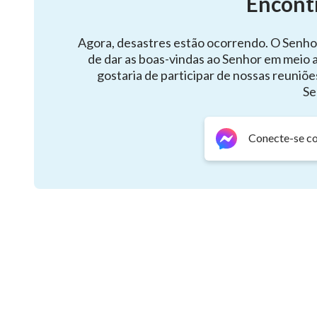
Encont
são competitivos e seu gosto pela agressão é muito
Agora, desastres estão ocorrendo. O Senho
verdade? Como alguém incapaz de tomar uma posiç
de dar as boas-vindas ao Senhor em meio 
tem a habilidade para diferenciar entre o certo e
gostaria de participar de nossas reuniõe
não tem a vitalidade, o vigor, o frescor, a calma e
Se
Como pode alguém que não tem nenhuma verdade nem 
ser digno de ser Minha testemunha? Olhos cheios d
Conecte-se c
que os jovens deveriam ter, e jovens não deveriam e
deveriam ser carentes de ideais, aspirações e um de
desanimar de suas expectativas e nem perder a espe
ter a perseverança para continuar no caminho da ve
de despender sua vida inteira por Mim. Eles não de
hipocrisia e injustiça, eles deveriam se manter firm
deriva, mas ter o espírito que ousa fazer sacrifícios 
coragem de não sucumbir à opressão pelas forças das