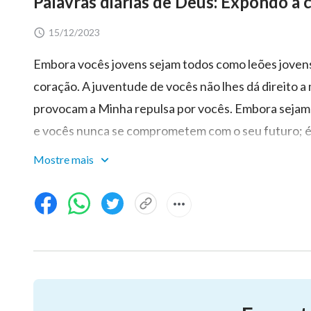
Palavras diárias de Deus: Expondo a
15/12/2023
Embora vocês jovens sejam todos como leões joven
coração. A juventude de vocês não lhes dá direito a
provocam a Minha repulsa por vocês. Embora sejam 
e vocês nunca se comprometem com o seu futuro; é
dizer que a vitalidade, os ideais e a postura que d
Mostre mais
encontram em vocês de modo algum; vocês, jovens 
distinguir o certo do errado, o bem do mal, a beleza
que seja novo. Vocês são quase completamente anti
aprenderam a seguir a multidão, a ser irracionais. N
errado, não sabem diferenciar o verdadeiro e o fa
discernir o que é certo e o que é errado, o que é ve
mais severo de religião em vocês do que nas pessoa