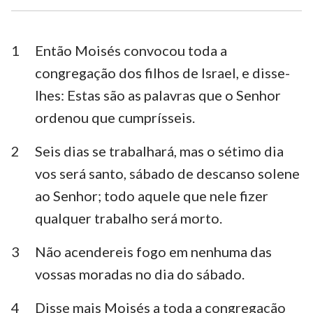
Esdras
Neemias
Ester
Jó
1
Então Moisés convocou toda a
congregação dos filhos de Israel, e disse-
Salmos
Provérbios
lhes: Estas são as palavras que o Senhor
Eclesiastes
Cânticos
ordenou que cumprísseis.
Isaías
Jeremias
2
Seis dias se trabalhará, mas o sétimo dia
Lamentações
Ezequiel
vos será santo, sábado de descanso solene
ao Senhor; todo aquele que nele fizer
Daniel
Oséias
qualquer trabalho será morto.
Joel
Amós
3
Não acendereis fogo em nenhuma das
Obadias
Jonas
vossas moradas no dia do sábado.
Miquéias
Naum
4
Disse mais Moisés a toda a congregação