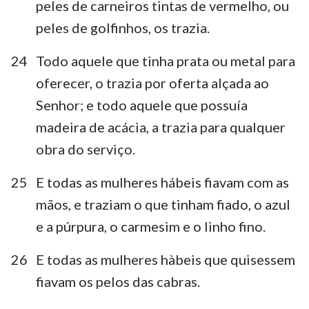
peles de carneiros tintas de vermelho, ou
peles de golfinhos, os trazia.
24
Todo aquele que tinha prata ou metal para
1
2
3
4
5
6
7
oferecer, o trazia por oferta alçada ao
8
9
10
11
12
13
14
Senhor; e todo aquele que possuía
15
16
17
18
19
20
21
madeira de acácia, a trazia para qualquer
22
23
24
25
26
27
28
obra do serviço.
29
30
31
32
33
34
35
25
E todas as mulheres hábeis fiavam com as
36
37
38
39
40
mãos, e traziam o que tinham fiado, o azul
e a púrpura, o carmesim e o linho fino.
26
E todas as mulheres hàbeis que quisessem
fiavam os pelos das cabras.