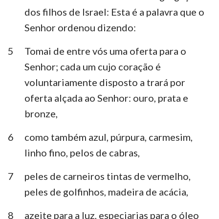
Habacuque
Sofonias
dos filhos de Israel: Esta é a palavra que o
Senhor ordenou dizendo:
Ageu
Zacarias
5
Tomai de entre vós uma oferta para o
Malaquias
Senhor; cada um cujo coração é
voluntariamente disposto a trará por
oferta alçada ao Senhor: ouro, prata e
bronze,
6
como também azul, púrpura, carmesim,
linho fino, pelos de cabras,
7
peles de carneiros tintas de vermelho,
peles de golfinhos, madeira de acácia,
8
azeite para a luz, especiarias para o óleo